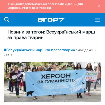
Ваш донат допомагає нам працювати й далі — для
Херсонщини та всієї України.
Новини за тегом: Всеукраїнський марш
за права тварин
#Всеукраїнський марш за права тварин
знайдено 3
статті