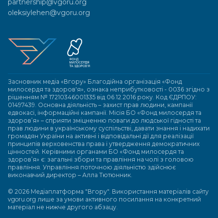
partnership@vgoru.org
oleksiylehen@vgoru.org
Засновник медіа «Вгору» Благодійна організація «Фонд
милосердя та здоров'я», ознака неприбутковості - 0036 згідно з
рішенням № 17210346001335 від 06.12.2016 року. Код ЄДРПОУ:
01497439. Основна діяльність – захист прав людини, кампанії
едвокасі, інформаційні кампанії. Місія БО «Фонд милосердя та
здоров’я» – сприяти зміцненню поваги до людської гідності та
прав людини в українському суспільстві, давати знання і надихати
громадян України на активні і відповідальні дії для реалізації
принципів верховенства права і утвердження демократичних
цінностей. Керівними органами БО «Фонд милосердя та
здоров’я» є: загальні збори та правління на чолі з головою
правління. Управління поточною діяльністю здійснює
виконавчий директор – Алла Тютюнник.
© 2026 Медіаплатформа "Вгору". Використання матеріалів сайту
vgoru.org лише за умови активного посилання на конкретний
матеріал не нижче другого абзацу.