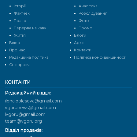
Історії
Аналітика
Фактчек
Розслідування
Право
Фото
Перерва на каву
Промо
Життя
Блоги
Відео
Архів
Про нас
Контакти
Редакційна політика
Політика конфіденційності
Cпівпраця
КОНТАКТИ
Редакційний відділ:
ilona.polesova@gmail.com
vgorunews@gmail.com
lvgoru@gmail.com
team@vgoru.org
Відділ продажів: