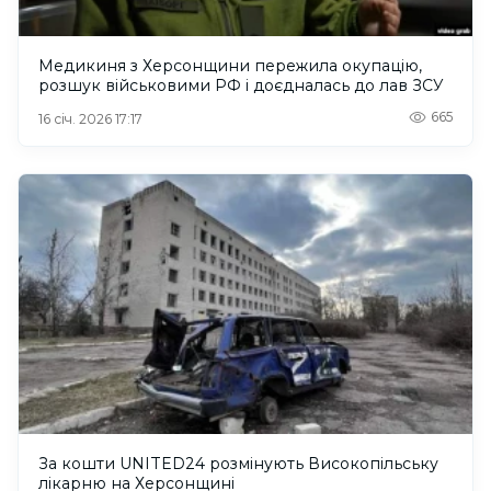
Медикиня з Херсонщини пережила окупацію,
розшук військовими РФ і доєдналась до лав ЗСУ
665
16 січ. 2026 17:17
За кошти UNITED24 розмінують Високопільську
лікарню на Херсонщині