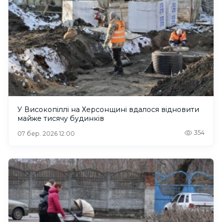
У Високопіллі на Херсонщині вдалося відновити
майже тисячу будинків
354
07 бер. 2026 12:00