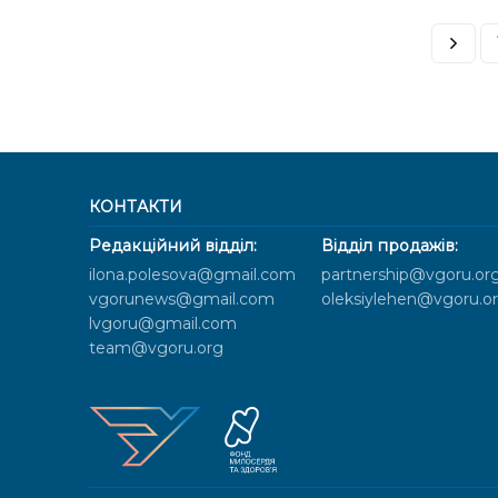
КОНТАКТИ
Редакційний відділ:
Відділ продажів:
ilona.polesova@gmail.com
partnership@vgoru.or
vgorunews@gmail.com
oleksiylehen@vgoru.o
lvgoru@gmail.com
team@vgoru.org