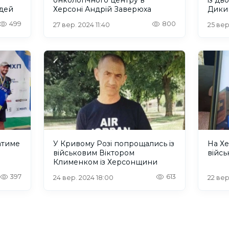
юдей
Херсоні Андрій Заверюха
Дики
499
800
27 вер. 2024 11:40
25 вер
атиме
У Кривому Розі попрощались із
На Х
військовим Віктором
війсь
Клименком із Херсонщини
397
613
24 вер. 2024 18:00
22 вер