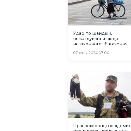
Удар по швидкій,
розслідування щодо
незаконного збагачення
нардепа Павліша: новини
07 жов. 2024 07:00
Херсона та Херсонщини з
жовтня 2024 року
Правоохоронці повідоми
про підозру уродженцю