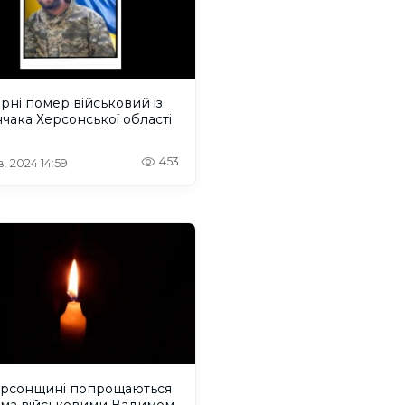
арні помер військовий із
чака Херсонської області
453
. 2024 14:59
ерсонщині попрощаються
ома військовими Вадимом