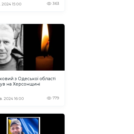
новлював окупаційний
363
. 2024 15:00
м на Херсонщині
ковий з Одеської області
ув на Херсонщині
779
. 2024 16:00