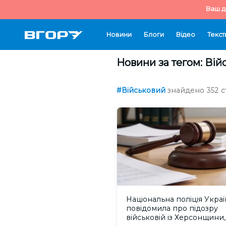
Ваш д
Новини
Блоги
Відео
Текст
Новини за тегом: Вій
#Військовий
знайдено 352 ст
Національна поліція Укра
повідомила про підозру
військовій із Херсонщини