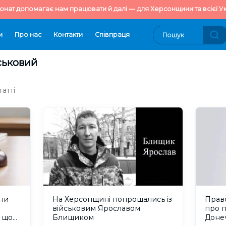
онат допомагає нам працювати й далі — для Херсонщини та всієї Ук
и
Про нас
Контакти
Cпівпраця
ськовий
атті
їни
На Херсонщині попрощались із
Прав
військовим Ярославом
про 
, що
Блищиком
Доне