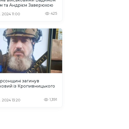
м та Андрієм Заверюхою
425
. 2024 11:00
ерсонщині загинув
ковий із Кропивницького
1,391
. 2024 13:20