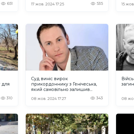
вста
651
535
17 жов. 2024 17:25
15 жов
режи
Суд виніс вирок
Війсь
 для
прикордоннику з Генічеська,
загин
який самовільно залишив
атили
службу та працював на
310
343
08 жов. 2024 17:27
08 жов
нь
російських окупантів