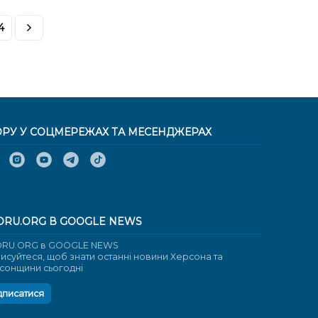
4
ОРУ У СОЦМЕРЕЖАХ ТА МЕСЕНДЖЕРАХ
ORU.ORG В GOOGLE NEWS
RU.ORG в GOOGLE NEWS
писуйтеся, щоб знати останні новини Херсона та
сонщини сьогодні
дписатися