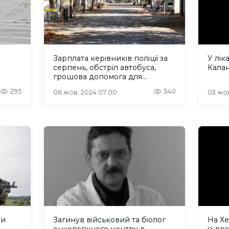
Зарплата керівників поліції за
У лік
серпень, обстріл автобуса,
Калан
грошова допомога для
військових: новини Херсона та
295
340
06 жов. 2024 07:00
03 жов
а 6
Херсонщини за 5 жовтня 2024
року
ли
Загинув військовий та біолог
На Х
онкологічного центру в
із дв