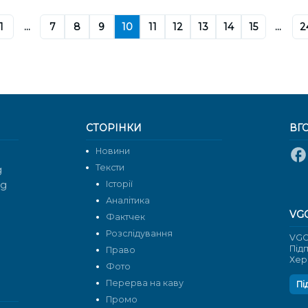
1
...
7
8
9
10
11
12
13
14
15
...
2
СТОРІНКИ
ВГ
Новини
Тексти
g
rg
Історії
Аналітика
VG
Фактчек
Розслідування
VGO
Під
Право
Хер
Фото
Перерва на каву
Пі
Промо