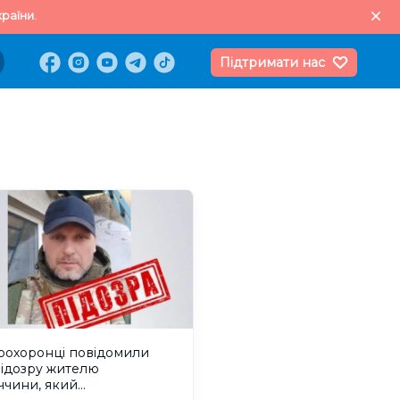
раїни.
Підтримати нас
оохоронці повідомили
підозру жителю
ччини, який