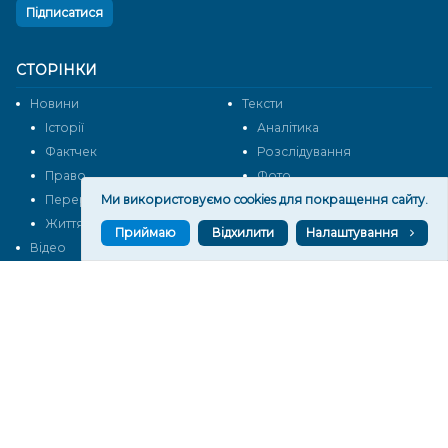
Підписатися
СТОРІНКИ
Новини
Тексти
Історії
Аналітика
Фактчек
Розслідування
Право
Фото
Ми використовуємо cookies для покращення сайту.
Перерва на каву
Промо
Життя
Блоги
Приймаю
Відхилити
Налаштування
Відео
Архів
Про нас
Контакти
Редакційна політика
Політика конфіденційності
Cпівпраця
КОНТАКТИ
Редакційний відділ:
ilona.polesova@gmail.com