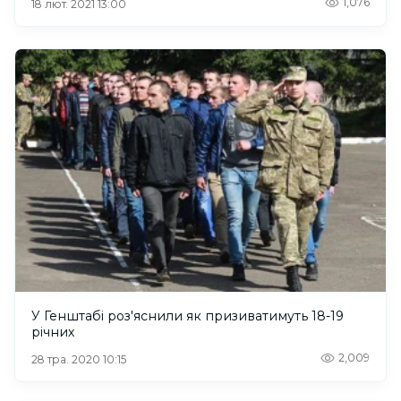
1,076
18 лют. 2021 13:00
У Генштабі роз'яснили як призиватимуть 18-19
річних
2,009
28 тра. 2020 10:15