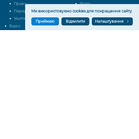
Право
Фото
Перерва на каву
Промо
Ми використовуємо cookies для покращення сайту.
Життя
Блоги
Приймаю
Відхилити
Налаштування
Відео
Архів
Про нас
Контакти
Редакційна політика
Політика конфіденційності
Cпівпраця
КОНТАКТИ
Редакційний відділ:
ilona.polesova@gmail.com
vgorunews@gmail.com
lvgoru@gmail.com
team@vgoru.org
Відділ продажів:
partnership@vgoru.org
oleksiylehen@vgoru.org