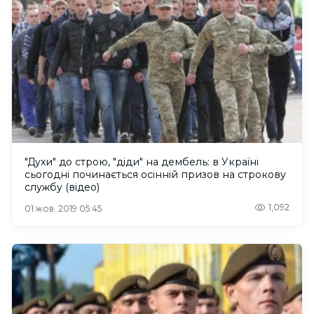
"Духи" до строю, "діди" на дембель: в Україні
сьогодні починається осінній призов на строкову
службу (відео)
1,092
01 жов. 2019 05:45