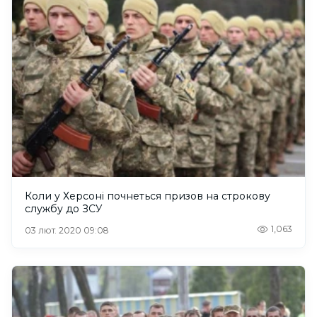
Коли у Херсоні почнеться призов на строкову
службу до ЗСУ
1,063
03 лют. 2020 09:08