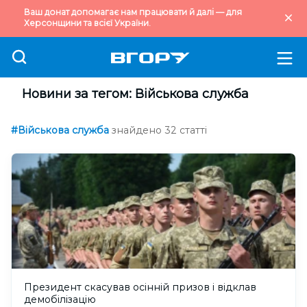
Ваш донат допомагає нам працювати й далі — для
Херсонщини та всієї України.
Новини за тегом: Військова служба
#Військова служба
знайдено 32 статті
Президент скасував осінній призов і відклав
демобілізацію