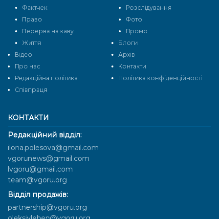
Фактчек
Розслідування
Право
Фото
Перерва на каву
Промо
Життя
Блоги
Відео
Архів
Про нас
Контакти
Редакційна політика
Політика конфіденційності
Cпівпраця
КОНТАКТИ
Редакційний відділ:
ilona.polesova@gmail.com
vgorunews@gmail.com
lvgoru@gmail.com
team@vgoru.org
Відділ продажів:
partnership@vgoru.org
oleksiylehen@vgoru.org