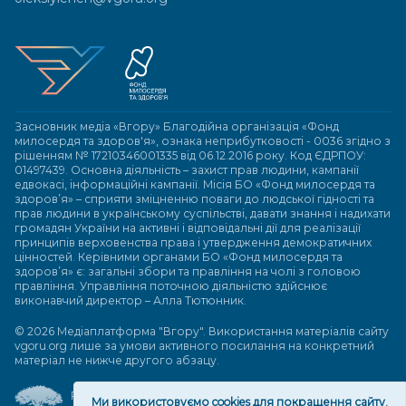
Засновник медіа «Вгору» Благодійна організація «Фонд
милосердя та здоров'я», ознака неприбутковості - 0036 згідно з
рішенням № 17210346001335 від 06.12.2016 року. Код ЄДРПОУ:
01497439. Основна діяльність – захист прав людини, кампанії
едвокасі, інформаційні кампанії. Місія БО «Фонд милосердя та
здоров’я» – сприяти зміцненню поваги до людської гідності та
прав людини в українському суспільстві, давати знання і надихати
громадян України на активні і відповідальні дії для реалізації
принципів верховенства права і утвердження демократичних
цінностей. Керівними органами БО «Фонд милосердя та
здоров’я» є: загальні збори та правління на чолі з головою
правління. Управління поточною діяльністю здійснює
виконавчий директор – Алла Тютюнник.
© 2026 Медіаплатформа "Вгору". Використання матеріалів сайту
vgoru.org лише за умови активного посилання на конкретний
матеріал не нижче другого абзацу.
Розробка та підтримка веб-сайту
Ми використовуємо cookies для покращення сайту.