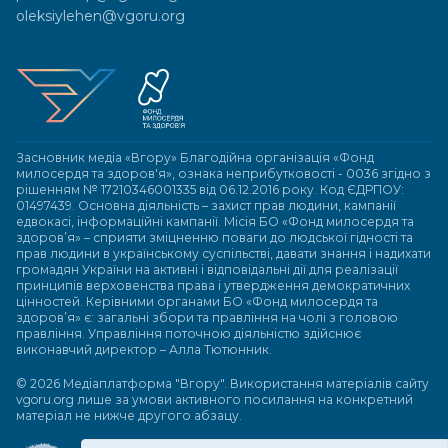
oleksiylehen@vgoru.org
Засновник медіа «Вгору» Благодійна організація «Фонд
милосердя та здоров'я», ознака неприбутковості - 0036 згідно з
рішенням № 17210346001335 від 06.12.2016 року. Код ЄДРПОУ:
01497439. Основна діяльність – захист прав людини, кампанії
едвокасі, інформаційні кампанії. Місія БО «Фонд милосердя та
здоров’я» – сприяти зміцненню поваги до людської гідності та
прав людини в українському суспільстві, давати знання і надихати
громадян України на активні і відповідальні дії для реалізації
принципів верховенства права і утвердження демократичних
цінностей. Керівними органами БО «Фонд милосердя та
здоров’я» є: загальні збори та правління на чолі з головою
правління. Управління поточною діяльністю здійснює
виконавчий директор – Алла Тютюнник.
© 2026 Медіаплатформа "Вгору". Використання матеріалів сайту
vgoru.org лише за умови активного посилання на конкретний
матеріал не нижче другого абзацу.