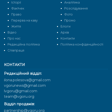
Історії
Аналітика
Фактчек
Розслідування
Право
Фото
Перерва на каву
Промо
Життя
Блоги
Відео
Архів
Про нас
Контакти
Редакційна політика
Політика конфіденційності
Cпівпраця
КОНТАКТИ
Редакційний відділ:
ilona.polesova@gmail.com
vgorunews@gmail.com
lvgoru@gmail.com
team@vgoru.org
Відділ продажів:
partnership@vgoru.org