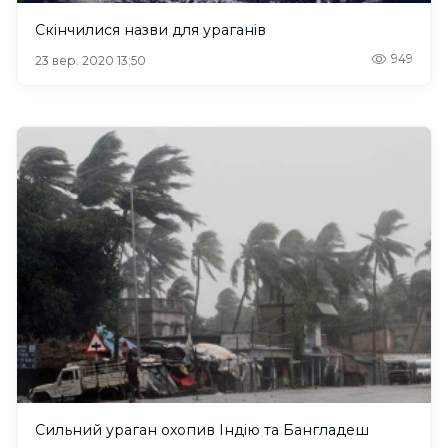
Скінчилися назви для ураганів
949
23 вер. 2020 13:50
Сильний ураган охопив Індію та Бангладеш