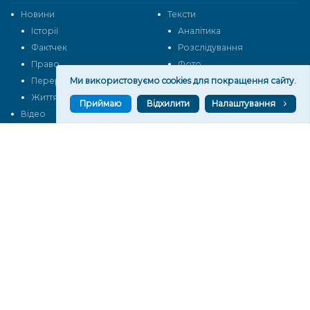
Новини
Тексти
Історії
Аналітика
Фактчек
Розслідування
Право
Фото
Ми використовуємо cookies для покращення сайту.
Перерва на каву
Промо
Життя
Блоги
Приймаю
Відхилити
Налаштування
Відео
Архів
Про нас
Контакти
Редакційна політика
Політика конфіденційності
Cпівпраця
КОНТАКТИ
Редакційний відділ:
ilona.polesova@gmail.com
vgorunews@gmail.com
lvgoru@gmail.com
team@vgoru.org