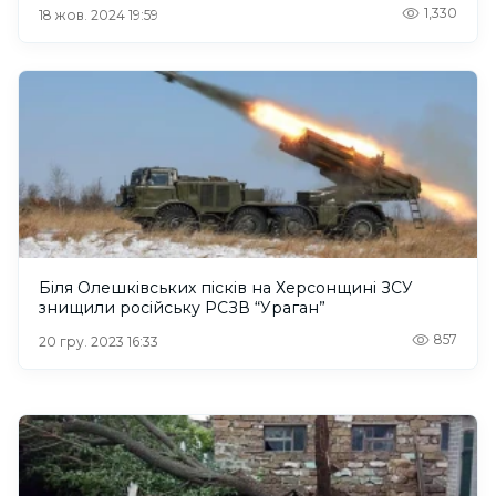
1,330
18 жов. 2024 19:59
Біля Олешківських пісків на Херсонщині ЗСУ
знищили російську РСЗВ “Ураган”
857
20 гру. 2023 16:33