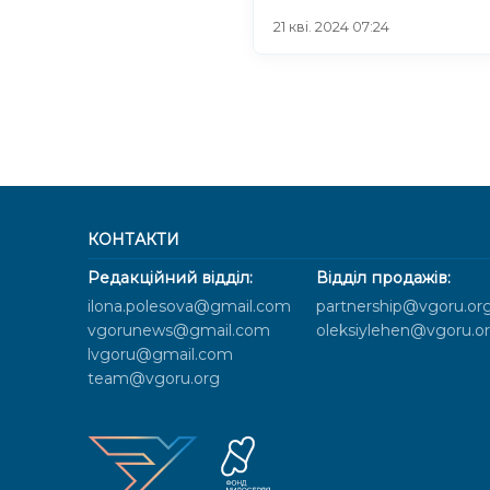
21 кві. 2024 07:24
КОНТАКТИ
Редакційний відділ:
Відділ продажів:
ilona.polesova@gmail.com
partnership@vgoru.or
vgorunews@gmail.com
oleksiylehen@vgoru.o
lvgoru@gmail.com
team@vgoru.org