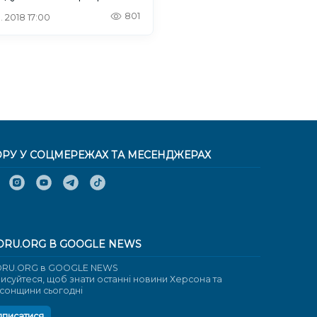
801
. 2018 17:00
ОРУ У СОЦМЕРЕЖАХ ТА МЕСЕНДЖЕРАХ
ORU.ORG В GOOGLE NEWS
RU.ORG в GOOGLE NEWS
писуйтеся, щоб знати останні новини Херсона та
сонщини сьогодні
дписатися