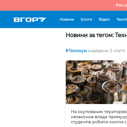
Ваш д
Новини
Блоги
Відео
Текст
Новини за тегом: Тех
#Технікум
знайдено 3 статті
На окупованих територіях
незаконна влада примуш
студентів робити окопні с