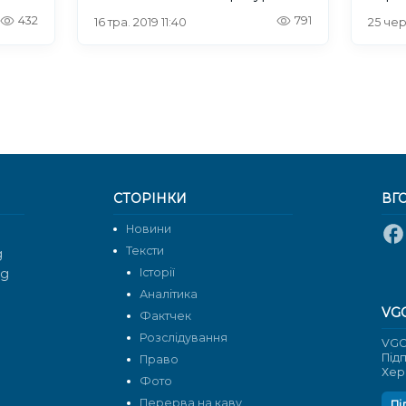
432
791
16 тра. 2019 11:40
25 чер
СТОРІНКИ
ВГ
Новини
Тексти
g
rg
Історії
Аналітика
VG
Фактчек
Розслідування
VGO
Під
Право
Хер
Фото
Перерва на каву
Пі