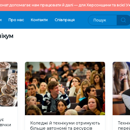
онат допомагає нам працювати й далі — для Херсонщини та всієї Ук
и
Про нас
Контакти
Cпівпраця
нікум
ує
Коледжі й технікуми отримують
Техні
вічки
більше автономії та ресурсів
перей