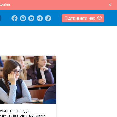
раїни.
Підтримати нас
куми та коледжі
дуть на нові програми