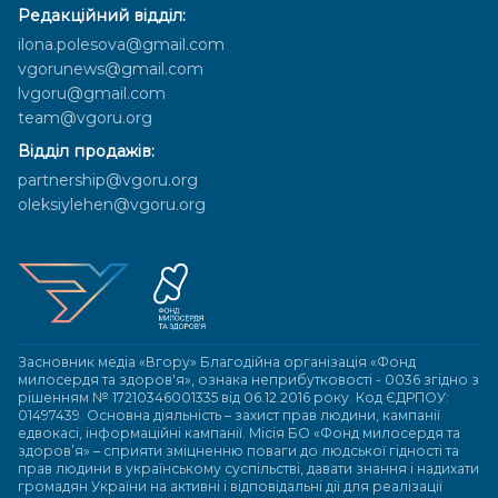
Редакційний відділ:
ilona.polesova@gmail.com
vgorunews@gmail.com
lvgoru@gmail.com
team@vgoru.org
Відділ продажів:
partnership@vgoru.org
oleksiylehen@vgoru.org
Засновник медіа «Вгору» Благодійна організація «Фонд
милосердя та здоров'я», ознака неприбутковості - 0036 згідно з
рішенням № 17210346001335 від 06.12.2016 року. Код ЄДРПОУ:
01497439. Основна діяльність – захист прав людини, кампанії
едвокасі, інформаційні кампанії. Місія БО «Фонд милосердя та
здоров’я» – сприяти зміцненню поваги до людської гідності та
прав людини в українському суспільстві, давати знання і надихати
громадян України на активні і відповідальні дії для реалізації