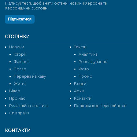
Підписуйтеся, щоб знати останні новини Херсона та
Херсонщини сьогодні
Підписатися
СТОРІНКИ
Новини
Тексти
Історії
Аналітика
Фактчек
Розслідування
Право
Фото
Перерва на каву
Промо
Життя
Блоги
Відео
Архів
Про нас
Контакти
Редакційна політика
Політика конфіденційності
Cпівпраця
КОНТАКТИ