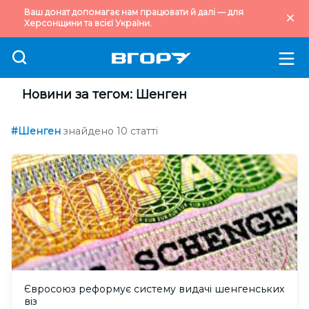
Ваш донат допомагає нам працювати й далі — для
Херсонщини та всієї України.
Новини за тегом: Шенген
#Шенген
знайдено 10 статті
Євросоюз реформує систему видачі шенгенських
віз