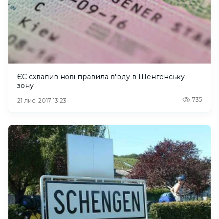
ЄС схвалив нові правила в'їзду в Шенгенську
зону
735
21 лис. 2017 13:23