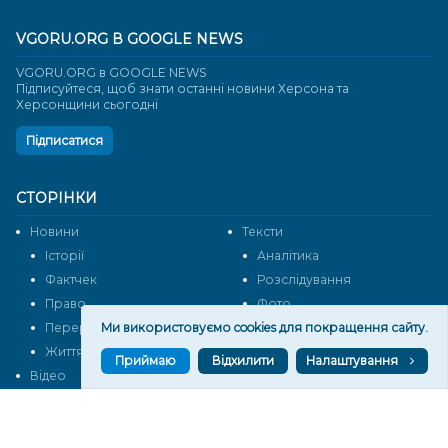
VGORU.ORG В GOOGLE NEWS
VGORU.ORG в GOOGLE NEWS
Підписуйтеся, щоб знати останні новини Херсона та
Херсонщини сьогодні
Підписатися
СТОРІНКИ
Новини
Тексти
Історії
Аналітика
Фактчек
Розслідування
Право
Фото
Ми використовуємо cookies для покращення сайту.
Перерва на каву
Промо
Життя
Блоги
Приймаю
Відхилити
Налаштування
Відео
Архів
Про нас
Контакти
Редакційна політика
Політика конфіденційності
Cпівпраця