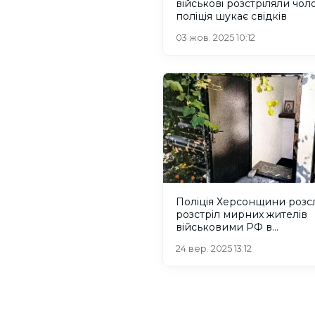
військові розстріляли чоло
поліція шукає свідків
03 жов. 2025 10:12
Поліція Херсонщини розс
розстріл мирних жителів
військовими РФ в
Архангельському
24 вер. 2025 13:12