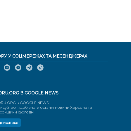
ОРУ У СОЦМЕРЕЖАХ ТА МЕСЕНДЖЕРАХ
ORU.ORG В GOOGLE NEWS
RU.ORG в GOOGLE NEWS
писуйтеся, щоб знати останні новини Херсона та
сонщини сьогодні
дписатися