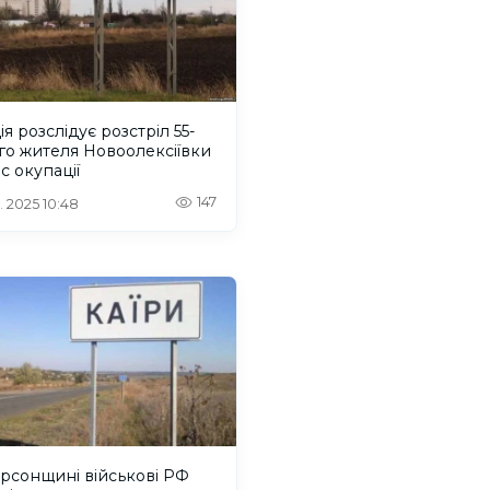
ія розслідує розстріл 55-
го жителя Новоолексіївки
ас окупації
147
. 2025 10:48
рсонщині військові РФ