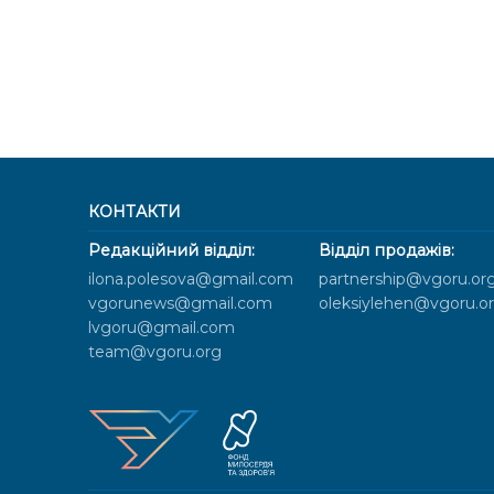
КОНТАКТИ
Редакційний відділ:
Відділ продажів:
ilona.polesova@gmail.com
partnership@vgoru.or
vgorunews@gmail.com
oleksiylehen@vgoru.o
lvgoru@gmail.com
team@vgoru.org