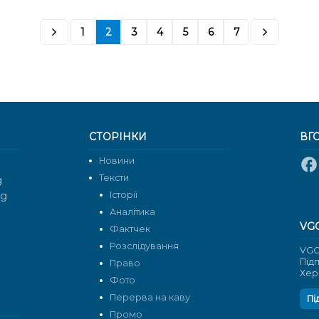
1
2
3
4
5
6
7
СТОРІНКИ
ВГ
Новини
Тексти
g
rg
Історії
Аналітика
VG
Фактчек
Розслідування
VGO
Під
Право
Хер
Фото
Перерва на каву
Пі
Промо