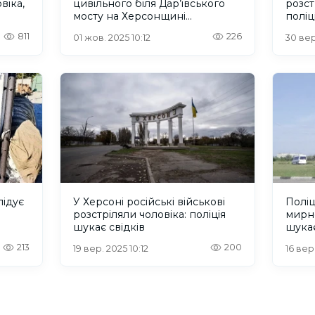
віка,
цивільного біля Дар’ївського
розст
мосту на Херсонщині
поліц
військовими РФ
811
226
01 жов. 2025 10:12
30 вер
лідує
У Херсоні російські військові
Поліц
розстріляли чоловіка: поліція
мирно
шукає свідків
шукає
213
200
19 вер. 2025 10:12
16 вер.