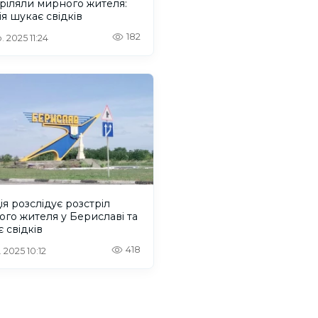
ріляли мирного жителя:
ія шукає свідків
182
. 2025 11:24
ія розслідує розстріл
го жителя у Бериславі та
 свідків
418
 2025 10:12