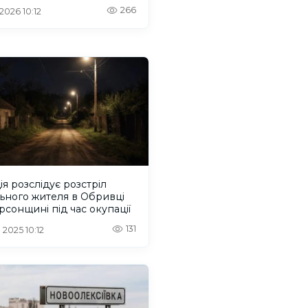
266
 2026 10:12
ія розслідує розстріл
ьного жителя в Обривці
рсонщині під час окупації
131
 2025 10:12