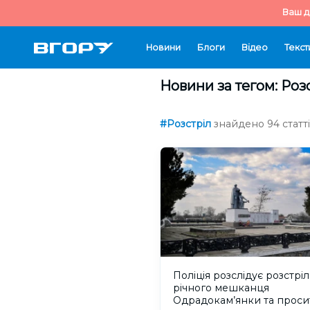
Ваш д
Новини
Блоги
Відео
Текст
Новини за тегом: Роз
#Розстріл
знайдено 94 статті
Поліція розслідує розстріл
річного мешканця
Одрадокам’янки та проси