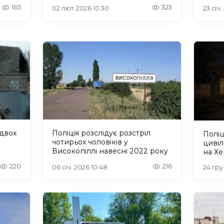
165
323
02 лют. 2026 10:30
23 січ.
 двох
Поліція розслідує розстріл
Поліц
чотирьох чоловіків у
цивіл
Високопіллі навесні 2022 року
на Хе
220
216
06 січ. 2026 10:48
24 гру.