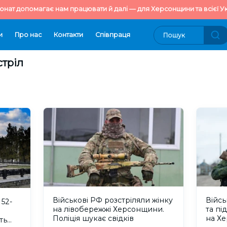
онат допомагає нам працювати й далі — для Херсонщини та всієї Ук
и
Про нас
Контакти
Cпівпраця
стріл
Військові РФ розстріляли жінку
Війсь
 52-
на лівобережжі Херсонщини.
та пі
Поліція шукає свідків
на Х
ть