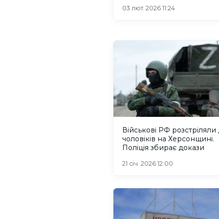
допомоги свідків
03 лют. 2026 11:24
Військові РФ розстріляли
чоловіків на Херсонщині.
Поліція збирає докази
21 січ. 2026 12:00