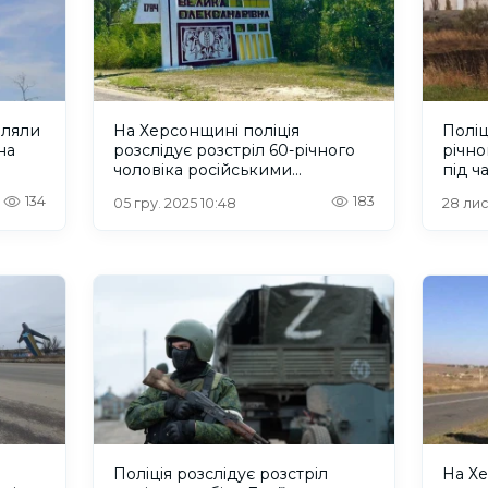
іляли
На Херсонщині поліція
Поліц
на
розслідує розстріл 60-річного
річно
чоловіка російськими
під ч
військовими
134
183
05 гру. 2025 10:48
28 лис
Поліція розслідує розстріл
На Хе