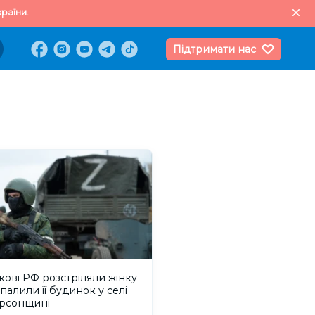
раїни.
Підтримати нас
кові РФ розстріляли жінку
дпалили її будинок у селі
ерсонщині