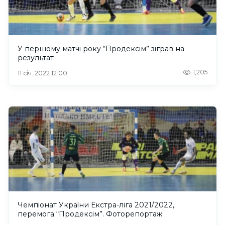
У першому матчі року “Продексім” зіграв на
результат
1,205
11 січ. 2022 12:00
Чемпіонат України Екстра-ліга 2021/2022,
перемога “Продексім”. Фоторепортаж