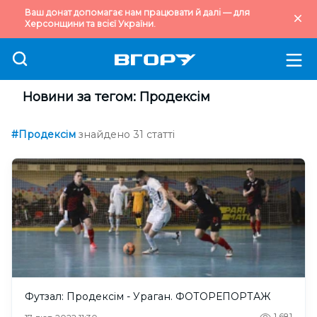
Ваш донат допомагає нам працювати й далі — для
Херсонщини та всієї України.
Новини за тегом: Продексім
#Продексім
знайдено 31 статті
Футзал: Продексім - Ураган. ФОТОРЕПОРТАЖ
1,681