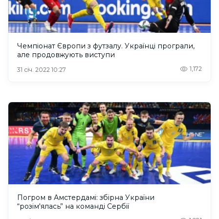
Чемпіонат Європи з футзалу. Українці програли,
але продовжують виступи
1,172
31 січ. 2022 10:27
Погром в Амстердамі: збірна України
“розім'ялась” на команді Сербії