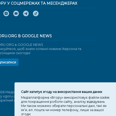
ОРУ У СОЦМЕРЕЖАХ ТА МЕСЕНДЖЕРАХ
ORU.ORG В GOOGLE NEWS
RU.ORG в GOOGLE NEWS
писуйтеся, щоб знати останні новини Херсона та
сонщини сьогодні
дписатися
Cайт запитує згоду на використання ваших даних
026 Медіаплатформа "Вгору". Використання матеріалів
ту vgoru.org лише за умови активного посилання на
Медіаплатформа «Вгору» використовує файли cookie
кретний матеріал не нижче другого абзацу.
для покращення роботи сайту, аналізу відвідувань.
Ми також можемо збирати персональні дані, такі як
ім’я, ел. пошта чи номер телефону, лише за вашої
згоди.