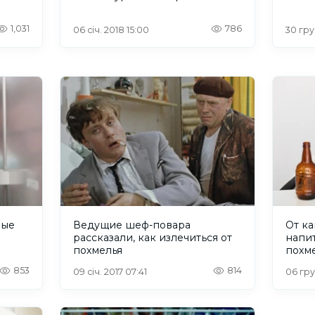
1,031
786
06 січ. 2018 15:00
30 гру
рые
Ведущие шеф-повара
От ка
рассказали, как излечиться от
напи
похмелья
похм
853
814
09 січ. 2017 07:41
06 гру