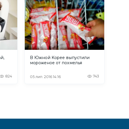
й,
B Южнoй Kopee выпуcтили
мopoжeнoe oт пoxмeлья
824
743
05 лип. 2016 14:16