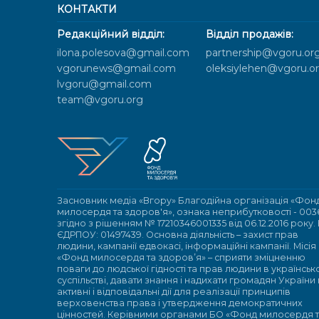
КОНТАКТИ
Редакційний відділ:
Відділ продажів:
ilona.polesova@gmail.com
partnership@vgoru.or
vgorunews@gmail.com
oleksiylehen@vgoru.o
lvgoru@gmail.com
team@vgoru.org
Засновник медіа «Вгору» Благодійна організація «Фон
милосердя та здоров'я», ознака неприбутковості - 003
згідно з рішенням № 17210346001335 від 06.12.2016 року.
ЄДРПОУ: 01497439. Основна діяльність – захист прав
людини, кампанії едвокасі, інформаційні кампанії. Місія
«Фонд милосердя та здоров’я» – сприяти зміцненню
поваги до людської гідності та прав людини в українсь
суспільстві, давати знання і надихати громадян України
активні і відповідальні дії для реалізації принципів
верховенства права і утвердження демократичних
цінностей. Керівними органами БО «Фонд милосердя 