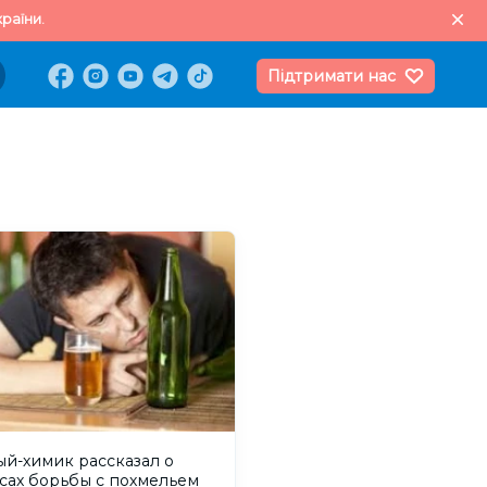
раїни.
Підтримати нас
ый-химик рассказал о
сах борьбы с похмельем