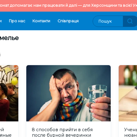
онат допомагає нам працювати й далі — для Херсонщини та всієї Ук
и
Про нас
Контакти
Cпівпраця
хмелье
і
ей
8 способов прийти в себя
Учен
ьяные
после бурной вечеринки
нюан