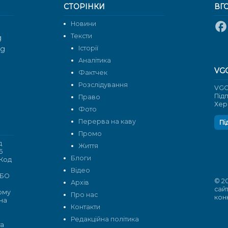
СТОРІНКИ
ВГ
Новини
Тексти
g
rg
Історії
Аналітика
VG
Фактчек
Розслідування
VGO
Під
Право
Хер
Фото
Перерва на каву
Пі
Промо
д
Життя
6
Блоги
 Код
Відео
 БО
© 2
Архів
сай
кому
Про нас
кон
 на
Контакти
Редакційна політика
та