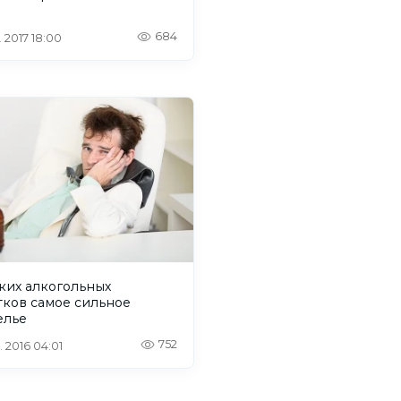
684
. 2017 18:00
ких алкогольных
тков самое сильное
елье
752
. 2016 04:01