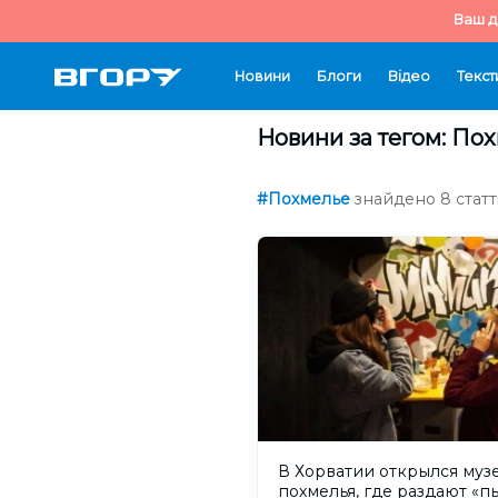
Ваш д
Новини
Блоги
Відео
Текст
Новини за тегом: По
#Похмелье
знайдено 8 статт
В Хорватии открылся муз
похмелья, где раздают «п