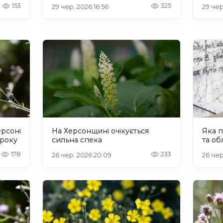
153
325
29 чер. 2026 16:56
29 чер
ерсоні
На Херсонщині очікується
Яка п
 року
сильна спека
та об
178
233
26 чер. 2026 20:09
26 чер