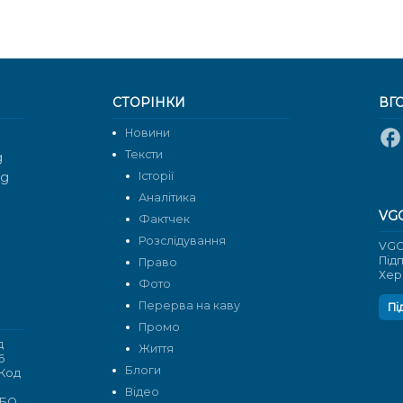
СТОРІНКИ
ВГ
Новини
Тексти
g
rg
Історії
Аналітика
VG
Фактчек
Розслідування
VGO
Під
Право
Хер
Фото
Перерва на каву
Пі
Промо
д
Життя
6
Блоги
 Код
Відео
 БО