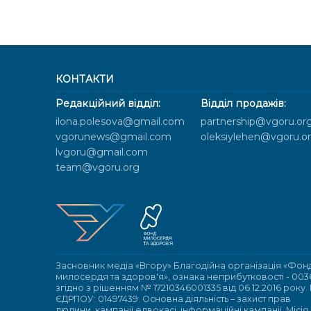
КОНТАКТИ
Редакційний відділ:
Відділ продажів:
ilona.polesova@gmail.com
partnership@vgoru.or
vgorunews@gmail.com
oleksiylehen@vgoru.o
lvgoru@gmail.com
team@vgoru.org
Засновник медіа «Вгору» Благодійна організація «Фон
милосердя та здоров'я», ознака неприбутковості - 003
згідно з рішенням № 17210346001335 від 06.12.2016 року.
ЄДРПОУ: 01497439. Основна діяльність – захист прав
людини, кампанії едвокасі, інформаційні кампанії. Місія