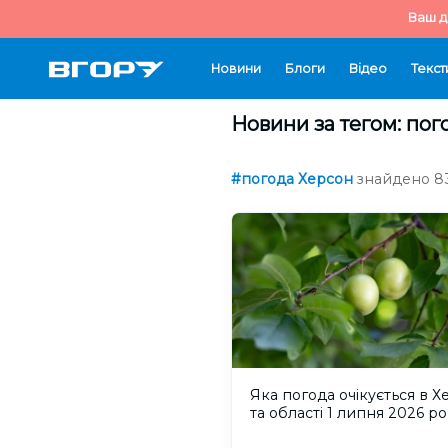
Ваш д
Новини
Блоги
Відео
Текст
Новини за тегом: пог
#погода Херсон
знайдено 83
Яка погода очікується в Х
та області 1 липня 2026 р