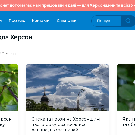
онат допомагає нам працювати й далі — для Херсонщини та всієї Ук
и
Про нас
Контакти
Cпівпраця
ода Херсон
0 статті
ерсоні
Спека та грози на Херсонщині
Яка п
оку
цього року розпочалися
та об
раніше, ніж зазвичай