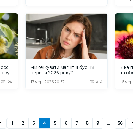
ерсоні
Чи очікувати магнітні бурі 18
Яка п
 року
червня 2026 року?
та об
158
810
17 чер. 2026 20:52
16 чер
1
2
3
4
5
6
7
8
9
...
56