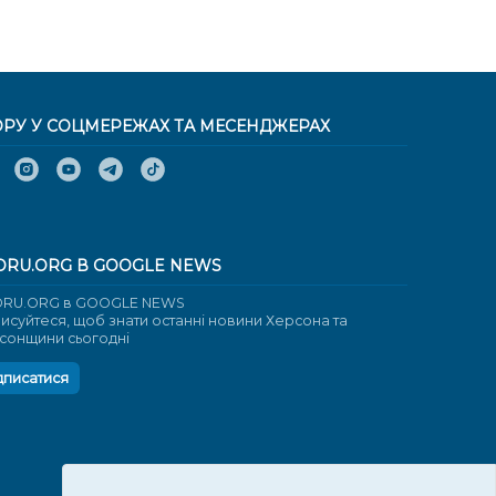
ОРУ У СОЦМЕРЕЖАХ ТА МЕСЕНДЖЕРАХ
ORU.ORG В GOOGLE NEWS
RU.ORG в GOOGLE NEWS
писуйтеся, щоб знати останні новини Херсона та
сонщини сьогодні
дписатися