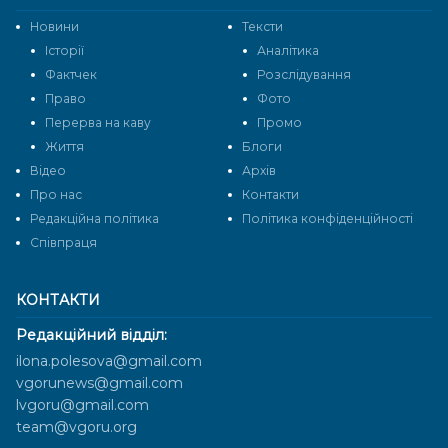
Новини
Тексти
Історії
Аналітика
Фактчек
Розслідування
Право
Фото
Перерва на каву
Промо
Життя
Блоги
Відео
Архів
Про нас
Контакти
Редакційна політика
Політика конфіденційності
Cпівпраця
КОНТАКТИ
Редакційний відділ:
ilona.polesova@gmail.com
vgorunews@gmail.com
lvgoru@gmail.com
team@vgoru.org