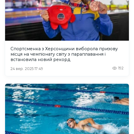
Спортсменка з Херсонщини виборола призову
місця на чемпіонату світу з параплавання і
встановила новий рекорд
192
24 вер. 2025 17:49