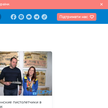
раїни.
Підтримати нас
онские пистолетчики в
ах