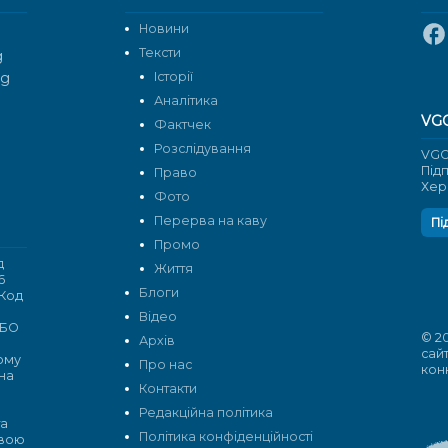
Новини
Тексти
g
rg
Історії
Аналітика
VG
Фактчек
Розслідування
VGO
Під
Право
Хер
Фото
Перерва на каву
Пі
Промо
д
Життя
6
Блоги
 Код
Відео
 БО
© 2
Архів
сай
кому
Про нас
кон
 на
Контакти
Редакційна політика
та
Політика конфіденційності
овою