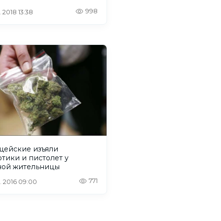
998
. 2018 13:38
цейские изъяли
тики и пистолет у
ной жительницы
771
. 2016 09:00