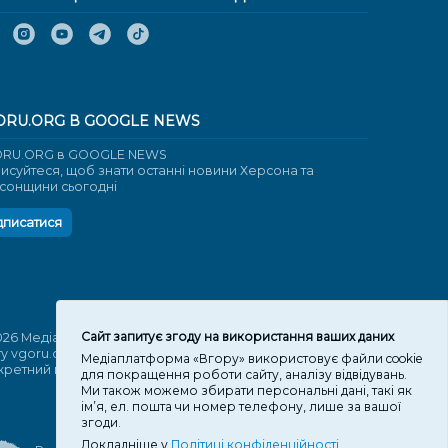
ORU.ORG В GOOGLE NEWS
RU.ORG в GOOGLE NEWS
писуйтеся, щоб знати останні новини Херсона та
сонщини сьогодні
дписатися
Cайт запитує згоду на використання ваших даних
026 Медіаплатформа "Вгору". Використання матеріалів
ту vgoru.org лише за умови активного посилання на
Медіаплатформа «Вгору» використовує файли cookie
кретний матеріал не нижче другого абзацу.
для покращення роботи сайту, аналізу відвідувань.
Ми також можемо збирати персональні дані, такі як
ім’я, ел. пошта чи номер телефону, лише за вашої
згоди.
Докладніше у
Політиці конфіденційності