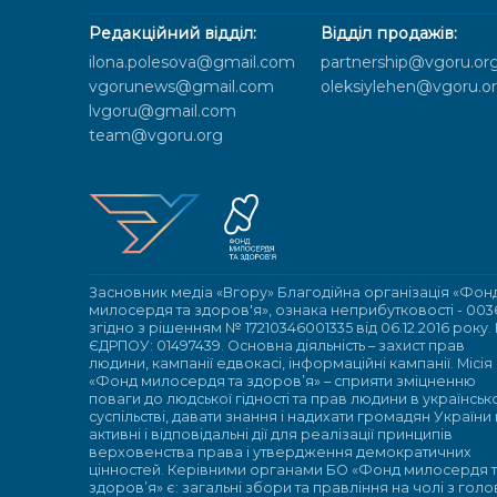
Редакційний відділ:
Відділ продажів:
ilona.polesova@gmail.com
partnership@vgoru.or
vgorunews@gmail.com
oleksiylehen@vgoru.o
lvgoru@gmail.com
team@vgoru.org
Засновник медіа «Вгору» Благодійна організація «Фон
милосердя та здоров'я», ознака неприбутковості - 003
згідно з рішенням № 17210346001335 від 06.12.2016 року.
ЄДРПОУ: 01497439. Основна діяльність – захист прав
людини, кампанії едвокасі, інформаційні кампанії. Місія
«Фонд милосердя та здоров’я» – сприяти зміцненню
поваги до людської гідності та прав людини в українсь
суспільстві, давати знання і надихати громадян України
активні і відповідальні дії для реалізації принципів
верховенства права і утвердження демократичних
цінностей. Керівними органами БО «Фонд милосердя 
здоров’я» є: загальні збори та правління на чолі з гол