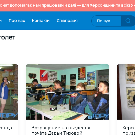
онат допомагає нам працювати й далі — для Херсонщини та всієї Ук
и
Про нас
Контакти
Cпівпраця
толет
сонца
Возращение на пьедестал
Херс
почёта Дарьи Тиховой
приз