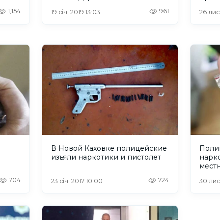
1,154
961
19 січ. 2019 13:03
26 лис
В Новой Каховке полицейские
Поли
изъяли наркотики и пистолет
нарко
мест
704
724
23 січ. 2017 10:00
30 лис