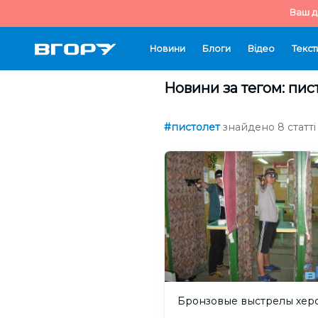
Ваш д
Новини
Блоги
Відео
Текст
Новини за тегом: пис
#пистолет
знайдено 8 статті
Бронзовые выстрелы хер