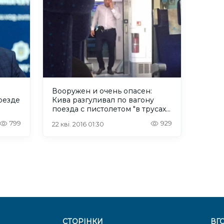
Вооружен и очень опасен:
оезде
Кива разгуливал по вагону
поезда с пистолетом "в трусах".
Фотофакт
799
929
22 кві. 2016 01:30
СТОРІНКИ
ВГ