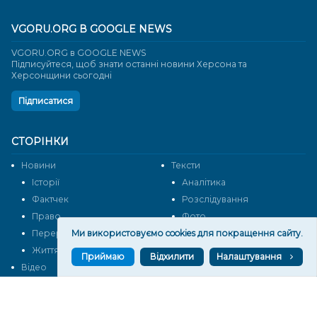
VGORU.ORG В GOOGLE NEWS
VGORU.ORG в GOOGLE NEWS
Підписуйтеся, щоб знати останні новини Херсона та
Херсонщини сьогодні
Підписатися
СТОРІНКИ
Новини
Тексти
Історії
Аналітика
Фактчек
Розслідування
Право
Фото
Перерва на каву
Промо
Ми використовуємо cookies для покращення сайту.
Життя
Блоги
Приймаю
Відхилити
Налаштування
Відео
Архів
Про нас
Контакти
Редакційна політика
Політика конфіденційності