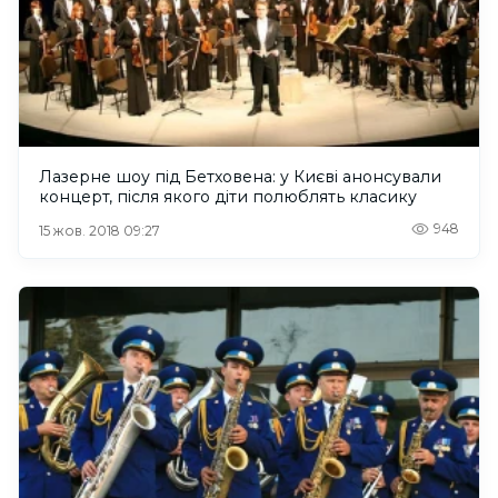
Лазерне шоу під Бетховена: у Києві анонсували
концерт, після якого діти полюблять класику
948
15 жов. 2018 09:27