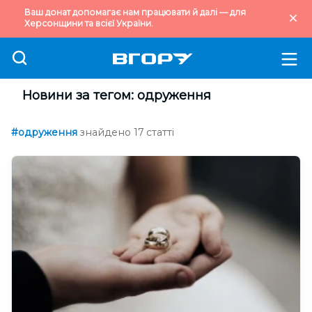
Ваш донат допомагає нам працювати й далі — для
Херсонщини та всієї України.
Новини за тегом: одруження
#одруження
знайдено 17 статті