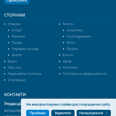
Підписатися
СТОРІНКИ
Новини
Тексти
Історії
Аналітика
Фактчек
Розслідування
Право
Фото
Перерва на каву
Промо
Життя
Блоги
Відео
Архів
Про нас
Контакти
Редакційна політика
Політика конфіденційності
Cпівпраця
КОНТАКТИ
Редакційний відділ:
Ми використовуємо cookies для покращення сайту.
ilona.polesova@gmail.com
Приймаю
Відхилити
Налаштування