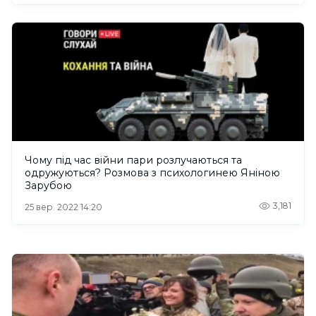
Чому під час війни пари розлучаються та
одружуються? Розмова з психологинею Яніною
Зарубою
3,181
25 вер. 2022 14:20