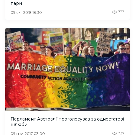
пари
733
09 січ. 2018 18:30
Парламент Австралії проголосував за одностатеві
шлюби
737
09 гру. 2017 03:00