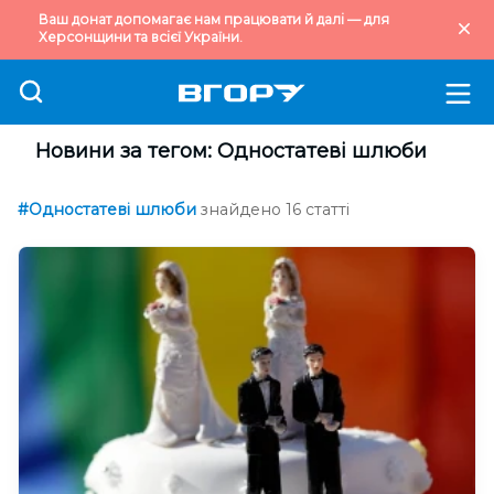
Ваш донат допомагає нам працювати й далі — для
Херсонщини та всієї України.
Новини за тегом: Одностатеві шлюби
#Одностатеві шлюби
знайдено 16 статті