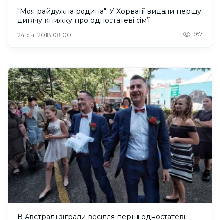
"Моя райдужна родина": У Хорватії видали першу
дитячу книжку про одностатеві сім’ї
967
24 січ. 2018 08:00
В Австралії зіграли весілля перші одностатеві