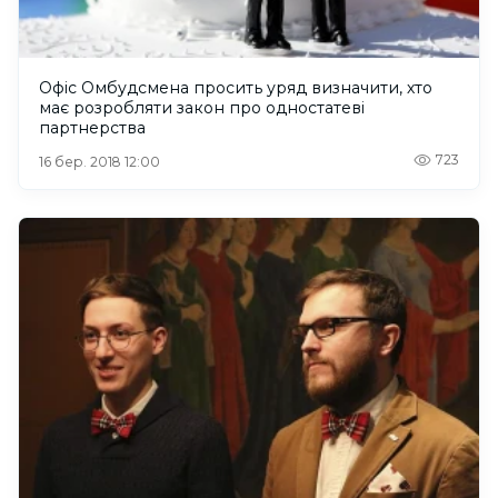
Офіс Омбудсмена просить уряд визначити, хто
має розробляти закон про одностатеві
партнерства
723
16 бер. 2018 12:00