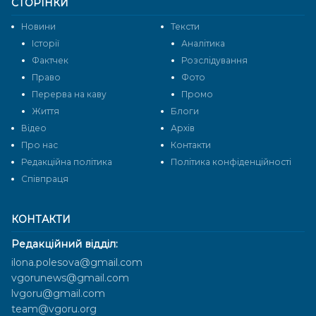
СТОРІНКИ
Новини
Тексти
Історії
Аналітика
Фактчек
Розслідування
Право
Фото
Перерва на каву
Промо
Життя
Блоги
Відео
Архів
Про нас
Контакти
Редакційна політика
Політика конфіденційності
Cпівпраця
КОНТАКТИ
Редакційний відділ:
ilona.polesova@gmail.com
vgorunews@gmail.com
lvgoru@gmail.com
team@vgoru.org