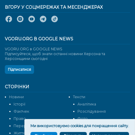
ВГОРУ У СОЦМЕРЕЖАХ ТА МЕСЕНДЖЕРАХ
VGORU.ORG В GOOGLE NEWS
VGORU.ORG в GOOGLE NEWS
Підписуйтеся, щоб знати останні новини Херсона та
Херсонщини сьогодні
Підписатися
СТОРІНКИ
Новини
Тексти
Історії
Аналітика
Фактчек
Розслідування
Право
Фото
Перерва на каву
Ми використовуємо cookies для покращення сайту.
Промо
Життя
Блоги