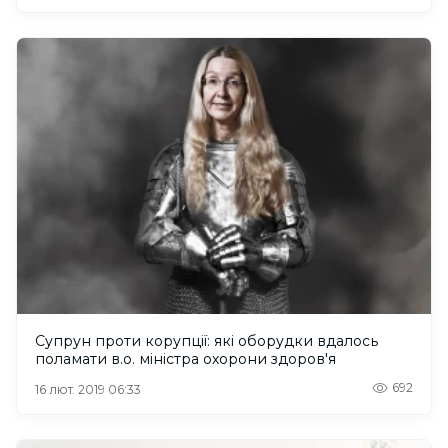
Супрун проти корупції: які оборудки вдалось
поламати в.о. міністра охорони здоров'я
692
16 лют. 2019 06:33