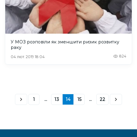
У МОЗ розповіли як зменшити ризик розвитку
раку
824
04 лют. 2019 18:04
1
...
13
14
15
...
22