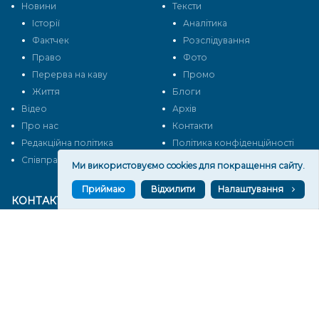
Новини
Тексти
Історії
Аналітика
Фактчек
Розслідування
Право
Фото
Перерва на каву
Промо
Життя
Блоги
Відео
Архів
Про нас
Контакти
Редакційна політика
Політика конфіденційності
Cпівпраця
Ми використовуємо cookies для покращення сайту.
Приймаю
Відхилити
Налаштування
КОНТАКТИ
Редакційний відділ:
ilona.polesova@gmail.com
vgorunews@gmail.com
lvgoru@gmail.com
team@vgoru.org
Відділ продажів: