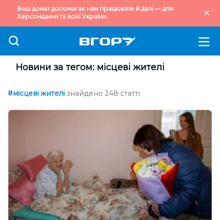
Ваш донат допомагає нам працювати й далі — для
Херсонщини та всієї України.
Новини за тегом: місцеві жителі
#місцеві жителі
знайдено 248 статті