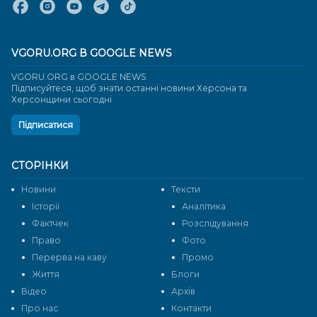
VGORU.ORG В GOOGLE NEWS
VGORU.ORG в GOOGLE NEWS
Підписуйтеся, щоб знати останні новини Херсона та
Херсонщини сьогодні
Підписатися
СТОРІНКИ
Новини
Тексти
Історії
Аналітика
Фактчек
Розслідування
Право
Фото
Перерва на каву
Промо
Життя
Блоги
Відео
Архів
Про нас
Контакти