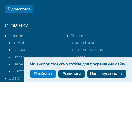
Підписатися
СТОРІНКИ
Новини
Тексти
Історії
Аналітика
Фактчек
Розслідування
Право
Фото
Ми використовуємо cookies для покращення сайту.
Перерва на каву
Промо
Життя
Блоги
Приймаю
Відхилити
Налаштування
Відео
Архів
Про нас
Контакти
Редакційна політика
Політика конфіденційності
Cпівпраця
КОНТАКТИ
Редакційний відділ: