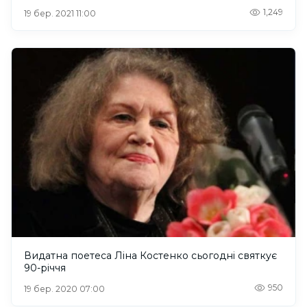
1,249
19 бер. 2021 11:00
Видатна поетеса Ліна Костенко сьогодні святкує
90-річчя
950
19 бер. 2020 07:00