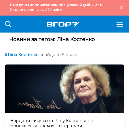
Ваш донат допомагає нам працювати й далі — для
Херсонщини та всієї України.
Новини за тегом: Ліна Костенко
#Ліна Костенко
знайдено 9 статті
Нардепи висувають Ліну Костенко на
Нобелівську премію з літератури