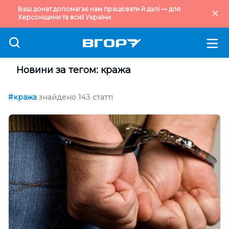
Ваш донат допомагає нам працювати й далі — для
Херсонщини та всієї України.
Новини за тегом: кража
#кража
знайдено 143 статті