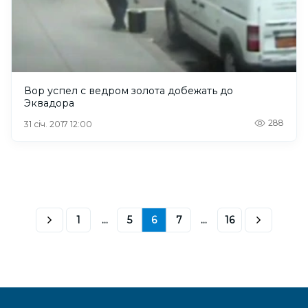
Вор успел с ведром золота добежать до
Эквадора
288
31 січ. 2017 12:00
1
...
5
6
7
...
16