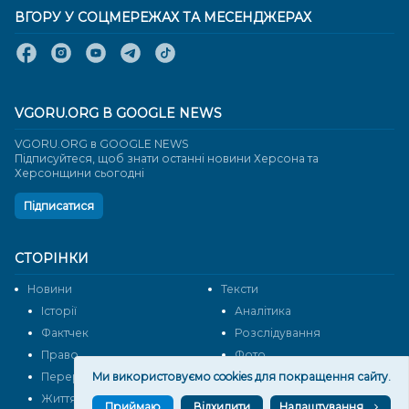
ВГОРУ У СОЦМЕРЕЖАХ ТА МЕСЕНДЖЕРАХ
VGORU.ORG В GOOGLE NEWS
VGORU.ORG в GOOGLE NEWS
Підписуйтеся, щоб знати останні новини Херсона та
Херсонщини сьогодні
Підписатися
СТОРІНКИ
Новини
Тексти
Історії
Аналітика
Фактчек
Розслідування
Право
Фото
Ми використовуємо cookies для покращення сайту.
Перерва на каву
Промо
Життя
Блоги
Приймаю
Відхилити
Налаштування