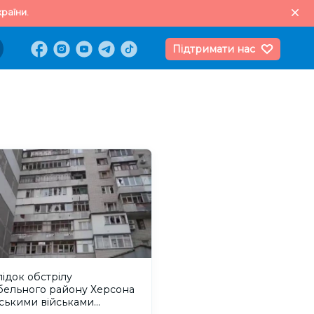
раїни.
Підтримати нас
ідок обстрілу
бельного району Херсона
ськими військами