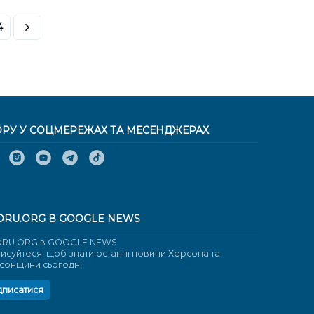
4
ОРУ У СОЦМЕРЕЖАХ ТА МЕСЕНДЖЕРАХ
ORU.ORG В GOOGLE NEWS
RU.ORG в GOOGLE NEWS
писуйтеся, щоб знати останні новини Херсона та
сонщини сьогодні
дписатися