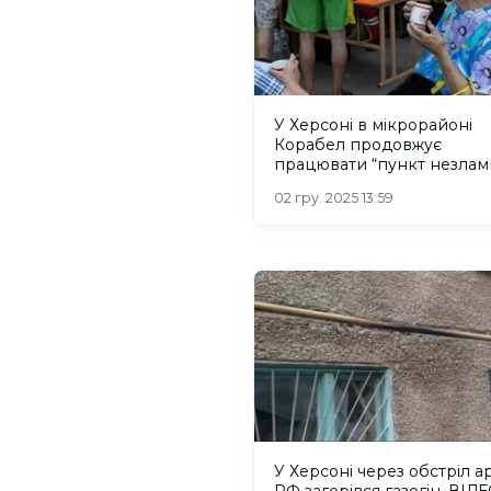
У Херсоні в мікрорайоні
Корабел продовжує
працювати “пункт незламн
02 гру. 2025 13:59
У Херсоні через обстріл ар
РФ загорівся газогін. ВІД