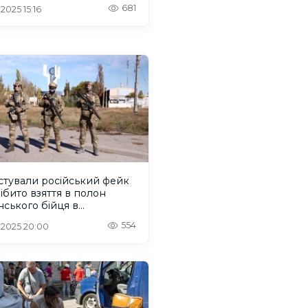
нена дитина
681
 2025 15:16
стували російський фейк
ібито взяття в полон
нського бійця в
районі Корабел у Херсоні
554
. 2025 20:00