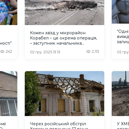
“Одні
Кожен заїзд у мікрорайон
виїжд
Корабел – це окрема операція,
залиш
ості”
– заступник начальника
Кораб
Херсонської МВА
242
2,113
02 гру. 2025 13:13
02 гру
мії
Через російський обстріл
У ХМ
ЕО
Херсона поранена 17-річна
опал