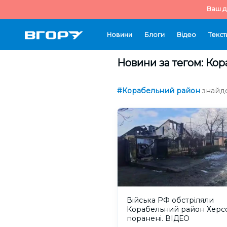
Ваш д
Новини
Блоги
Відео
Текст
Новини за тегом: Ко
#Корабельний район
знайде
Війська РФ обстріляли
Корабельний район Херсо
поранені. ВІДЕО