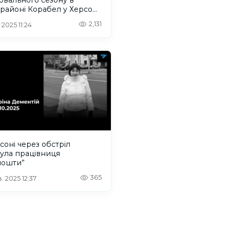
районі Корабел у Херсоні
уде
2,131
 2025 11:24
соні через обстріл
ула працівниця
пошти”
365
. 2025 12:37