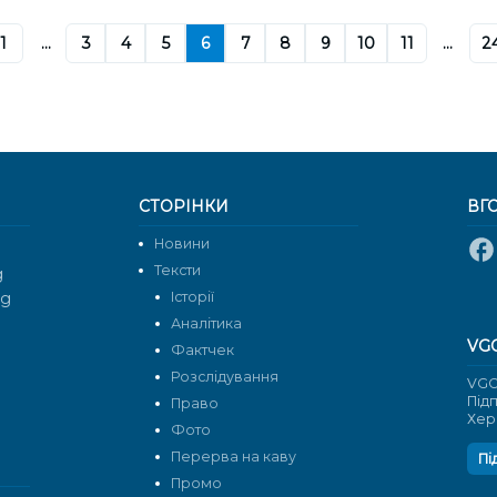
1
...
3
4
5
6
7
8
9
10
11
...
2
СТОРІНКИ
ВГ
Новини
Тексти
g
rg
Історії
Аналітика
VG
Фактчек
Розслідування
VGO
Під
Право
Хер
Фото
Перерва на каву
Пі
Промо