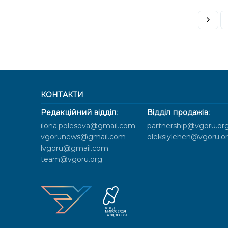
КОНТАКТИ
Редакційний відділ:
Відділ продажів:
ilona.polesova@gmail.com
partnership@vgoru.or
vgorunews@gmail.com
oleksiylehen@vgoru.o
lvgoru@gmail.com
team@vgoru.org