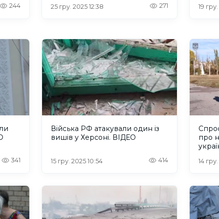
пора
244
271
25 гру. 2025 12:38
19 гру.
яли
Війська РФ атакували один із
Спро
О
вишів у Херсоні. ВІДЕО
про н
украї
мікро
341
414
15 гру. 2025 10:54
14 гру