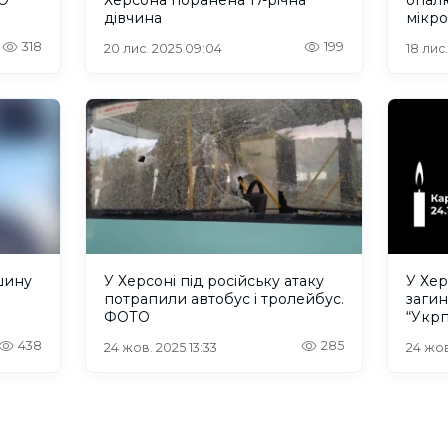
дівчина
мікро
не б
318
199
20 лис. 2025 09:04
18 лис.
шину
У Херсоні під російську атаку
У Хер
потрапили автобус і тролейбус.
загин
ФОТО
“Укр
438
285
24 жов. 2025 13:33
24 жов