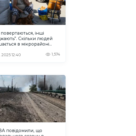
 повертаються, інші
жають”. Скільки людей
ається в мікрорайоні
ел у Херсоні
1,574
. 2025 12:40
ВА повідомили, що
ювального сезону в