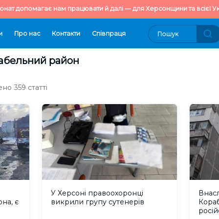
онат допомагає нам працювати й далі — для Херсонщини та всієї Ук
и
Про нас
Контакти
Cпівпраця
рабельний район
но 359 статті
У Херсоні правоохоронці
Внасл
на, є
викрили групу сутенерів
Кора
росій