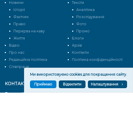
Новини
Тексти
Історії
Аналітика
Фактчек
Розслідування
Право
Фото
Перерва на каву
Промо
Життя
Блоги
Відео
Архів
Про нас
Контакти
Редакційна політика
Політика конфіденційності
Cпівпраця
Ми використовуємо cookies для покращення сайту.
КОНТАКТИ
Приймаю
Відхилити
Налаштування
Редакційний відділ:
ilona.polesova@gmail.com
vgorunews@gmail.com
lvgoru@gmail.com
team@vgoru.org
Відділ продажів: