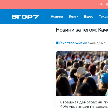
Ваш д
Новини
Блоги
Відео
Текст
Новини за тегом: Ка
#Качество жизни
знайдено 8
Страшная демография: п
40% украинцев не дожив