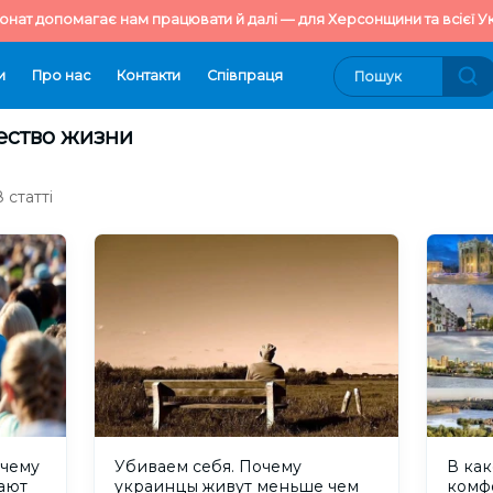
онат допомагає нам працювати й далі — для Херсонщини та всієї Ук
и
Про нас
Контакти
Cпівпраця
чество жизни
 статті
очему
Убиваем себя. Почему
В как
ают
украинцы живут меньше чем
комф