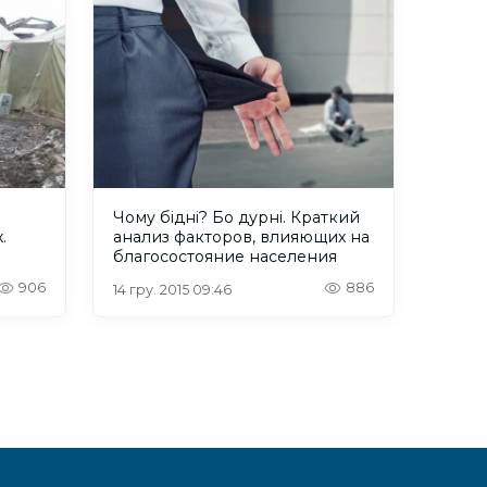
ы
Чому бідні? Бо дурні. Краткий
.
анализ факторов, влияющих на
благосостояние населения
906
886
14 гру. 2015 09:46