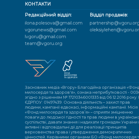
КОНТАКТИ
Редакційний відділ:
Відділ продажів:
ilona.polesova@gmail.com
partnership@vgoru.or
vgorunews@gmail.com
oleksiylehen@vgoru.o
lvgoru@gmail.com
team@vgoru.org
Засновник медіа «Вгору» Благодійна організація «Фон
милосердя та здоров'я», ознака неприбутковості - 003
згідно з рішенням № 17210346001335 від 06.12.2016 року.
ЄДРПОУ: 01497439. Основна діяльність – захист прав
людини, кампанії едвокасі, інформаційні кампанії. Місія
«Фонд милосердя та здоров’я» – сприяти зміцненню
поваги до людської гідності та прав людини в українсь
суспільстві, давати знання і надихати громадян України
активні і відповідальні дії для реалізації принципів
верховенства права і утвердження демократичних
цінностей. Керівними органами БО «Фонд милосердя 