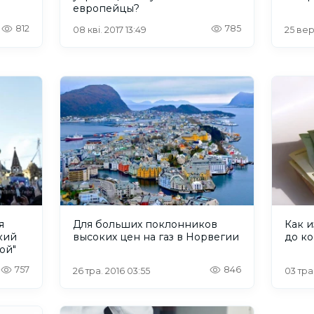
европейцы?
812
785
08 кві. 2017 13:49
25 вер
я
Для больших поклонников
Как 
кий
высоких цен на газ в Норвегии
до ко
ой"
757
846
26 тра. 2016 03:55
03 тра