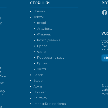
СТОРІНКИ
ВГ
Новини
Тексти
g
rg
Історії
Аналітика
VG
Фактчек
Розслідування
VGO
Під
Право
Хер
Фото
Перерва на каву
Пі
Промо
д
Життя
6
Блоги
 Код
Відео
 БО
© 2
Архів
сай
кому
Про нас
кон
 на
Контакти
Редакційна політика
та