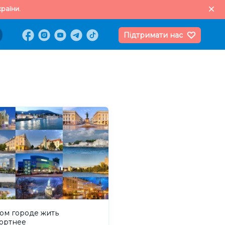
раїни.
Підтримати нас
ом городе жить
ортнее