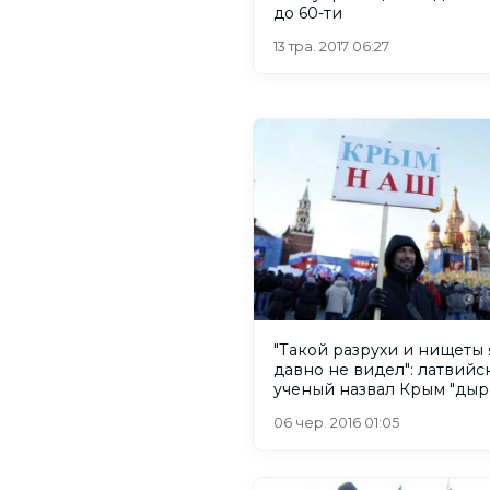
до 60-ти
13 тра. 2017 06:27
"Такой разрухи и нищеты 
давно не видел": латвийс
ученый назвал Крым "дыр
06 чер. 2016 01:05