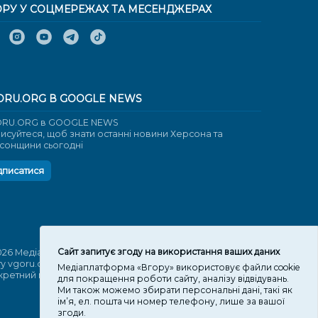
ОРУ У СОЦМЕРЕЖАХ ТА МЕСЕНДЖЕРАХ
ORU.ORG В GOOGLE NEWS
RU.ORG в GOOGLE NEWS
писуйтеся, щоб знати останні новини Херсона та
сонщини сьогодні
дписатися
Cайт запитує згоду на використання ваших даних
026 Медіаплатформа "Вгору". Використання матеріалів
ту vgoru.org лише за умови активного посилання на
Медіаплатформа «Вгору» використовує файли cookie
кретний матеріал не нижче другого абзацу.
для покращення роботи сайту, аналізу відвідувань.
Ми також можемо збирати персональні дані, такі як
ім’я, ел. пошта чи номер телефону, лише за вашої
згоди.