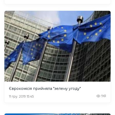
Єврокомісія прийняла "зелену угоду"
961
11 гру. 2019 15:45