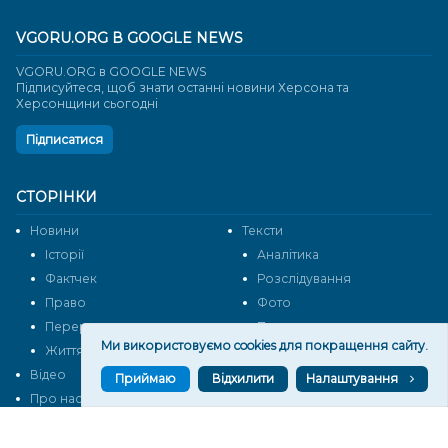
VGORU.ORG В GOOGLE NEWS
VGORU.ORG в GOOGLE NEWS
Підписуйтеся, щоб знати останні новини Херсона та
Херсонщини сьогодні
Підписатися
СТОРІНКИ
Новини
Тексти
Історії
Аналітика
Фактчек
Розслідування
Право
Фото
Перерва на каву
Промо
Ми використовуємо cookies для покращення сайту.
Життя
Блоги
Відео
Архів
Приймаю
Відхилити
Налаштування
Про нас
Контакти
Редакційна політика
Політика конфіденційності
Cпівпраця