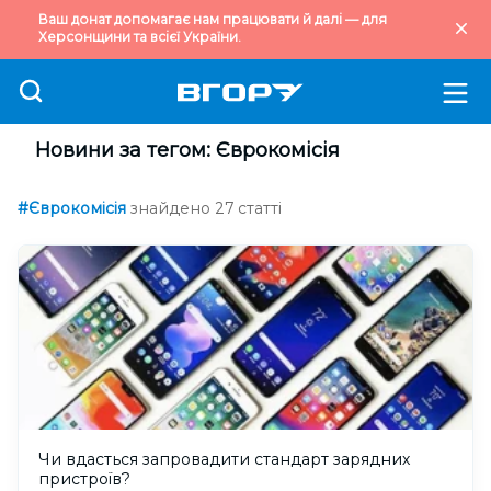
Ваш донат допомагає нам працювати й далі — для
Херсонщини та всієї України.
Новини за тегом: Єврокомісія
#Єврокомісія
знайдено 27 статті
Чи вдасться запровадити стандарт зарядних
пристроїв?