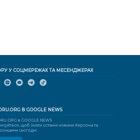
ОРУ У СОЦМЕРЕЖАХ ТА МЕСЕНДЖЕРАХ
ORU.ORG В GOOGLE NEWS
RU.ORG в GOOGLE NEWS
писуйтеся, щоб знати останні новини Херсона та
сонщини сьогодні