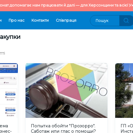
онат допомагає нам працювати й далі — для Херсонщини та всієї Ук
и
Про нас
Контакти
Cпівпраця
закупки
тті
тема
Попытка обойти "Прозорро".
ГП «
знес-
Саботаж или глас о помощи?
Инст