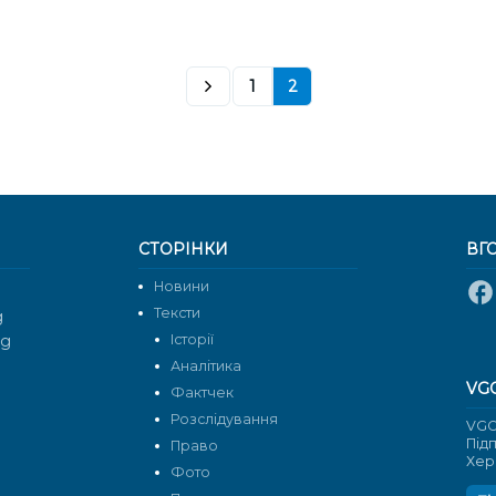
1
2
СТОРІНКИ
ВГ
Новини
Тексти
g
rg
Історії
Аналітика
VG
Фактчек
Розслідування
VGO
Під
Право
Хер
Фото