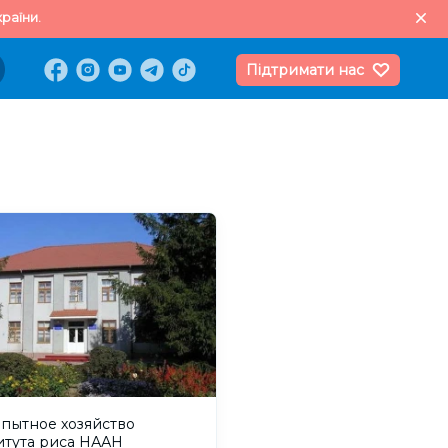
раїни.
Підтримати нас
Опытное хозяйство
итута риса НААН