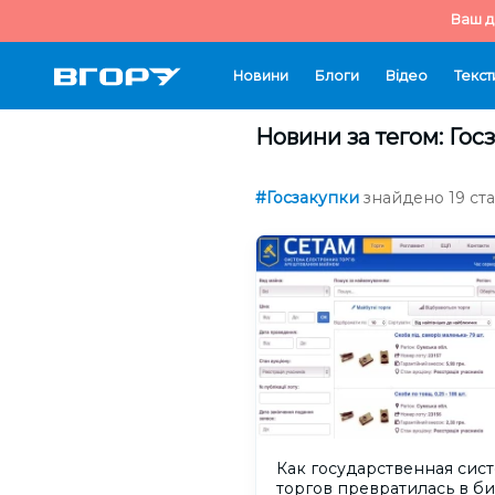
Ваш д
Новини
Блоги
Відео
Текст
Новини за тегом: Гос
#Госзакупки
знайдено 19 ста
Как государственная сис
торгов превратилась в би