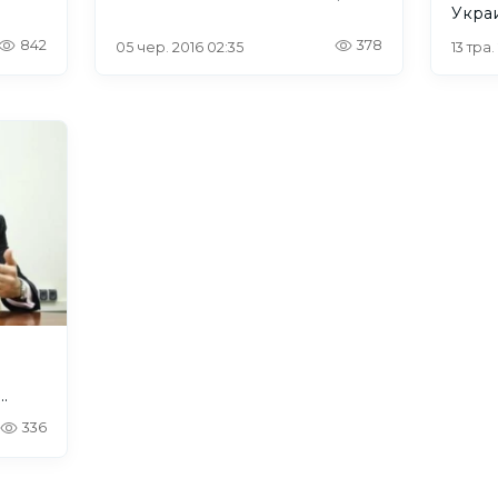
Укра
злоу
842
378
05 чер. 2016 02:35
13 тра.
бенз
336