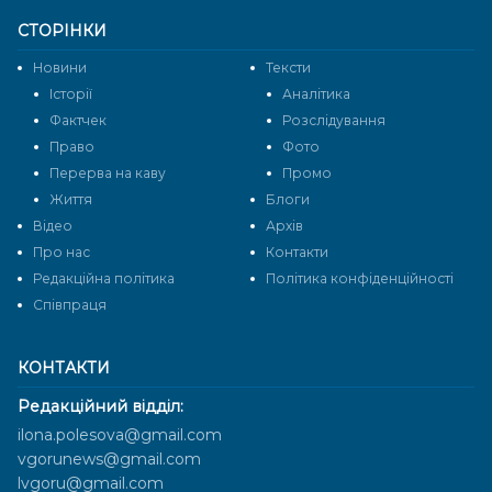
СТОРІНКИ
Новини
Тексти
Історії
Аналітика
Фактчек
Розслідування
Право
Фото
Перерва на каву
Промо
Життя
Блоги
Відео
Архів
Про нас
Контакти
Редакційна політика
Політика конфіденційності
Cпівпраця
КОНТАКТИ
Редакційний відділ:
ilona.polesova@gmail.com
vgorunews@gmail.com
lvgoru@gmail.com