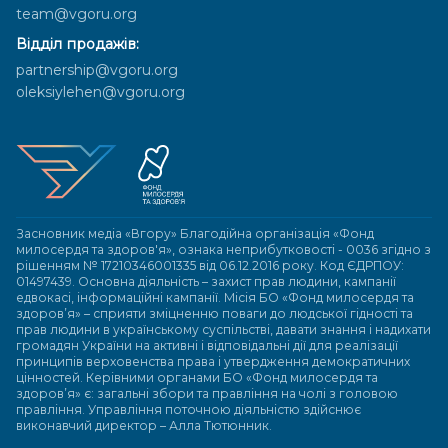
team@vgoru.org
Відділ продажів:
partnership@vgoru.org
oleksiylehen@vgoru.org
Засновник медіа «Вгору» Благодійна організація «Фонд
милосердя та здоров'я», ознака неприбутковості - 0036 згідно з
рішенням № 17210346001335 від 06.12.2016 року. Код ЄДРПОУ:
01497439. Основна діяльність – захист прав людини, кампанії
едвокасі, інформаційні кампанії. Місія БО «Фонд милосердя та
здоров’я» – сприяти зміцненню поваги до людської гідності та
прав людини в українському суспільстві, давати знання і надихати
громадян України на активні і відповідальні дії для реалізації
принципів верховенства права і утвердження демократичних
цінностей. Керівними органами БО «Фонд милосердя та
здоров’я» є: загальні збори та правління на чолі з головою
правління. Управління поточною діяльністю здійснює
виконавчий директор – Алла Тютюнник.