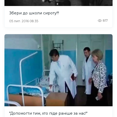
Збери до школи сироту!!!
817
05 лип. 2016 08:35
"Допомогти тим, хто піде раніше за нас!"