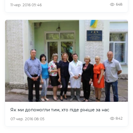
648
11 чер. 2016 09:46
Як ми допомогли тим, хто піде рініше за нас
842
07 чер. 2016 08:05