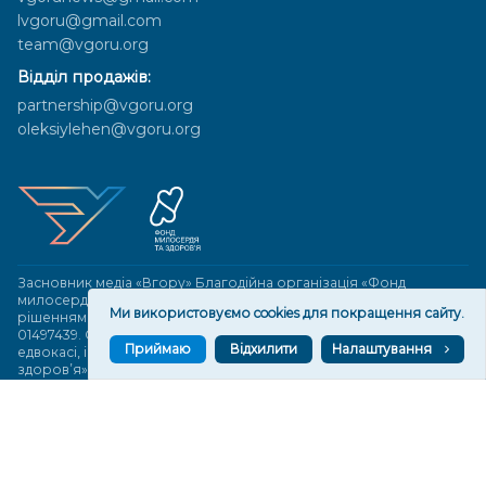
lvgoru@gmail.com
team@vgoru.org
Відділ продажів:
partnership@vgoru.org
oleksiylehen@vgoru.org
Засновник медіа «Вгору» Благодійна організація «Фонд
милосердя та здоров'я», ознака неприбутковості - 0036 згідно з
Ми використовуємо cookies для покращення сайту.
рішенням № 17210346001335 від 06.12.2016 року. Код ЄДРПОУ:
01497439. Основна діяльність – захист прав людини, кампанії
Приймаю
Відхилити
Налаштування
едвокасі, інформаційні кампанії. Місія БО «Фонд милосердя та
здоров’я» – сприяти зміцненню поваги до людської гідності та
прав людини в українському суспільстві, давати знання і надихати
громадян України на активні і відповідальні дії для реалізації
принципів верховенства права і утвердження демократичних
цінностей. Керівними органами БО «Фонд милосердя та
здоров’я» є: загальні збори та правління на чолі з головою
правління. Управління поточною діяльністю здійснює