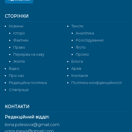
СТОРІНКИ
Новини
Тексти
Історії
Аналітика
Фактчек
Розслідування
Право
Фото
Перерва на каву
Промо
Життя
Блоги
Відео
Архів
Про нас
Контакти
Редакційна політика
Політика конфіденційності
Cпівпраця
КОНТАКТИ
Редакційний відділ:
ilona.polesova@gmail.com
vgorunews@gmail.com