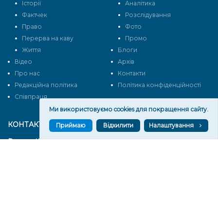
Історії
Аналітика
Фактчек
Розслідування
Право
Фото
Перерва на каву
Промо
Життя
Блоги
Відео
Архів
Про нас
Контакти
Редакційна політика
Політика конфіденційності
Cпівпраця
Ми використовуємо cookies для покращення сайту.
КОНТАКТИ
Приймаю
Відхилити
Налаштування
Редакційний відділ:
ilona.polesova@gmail.com
vgorunews@gmail.com
lvgoru@gmail.com
team@vgoru.org
Відділ продажів:
partnership@vgoru.org