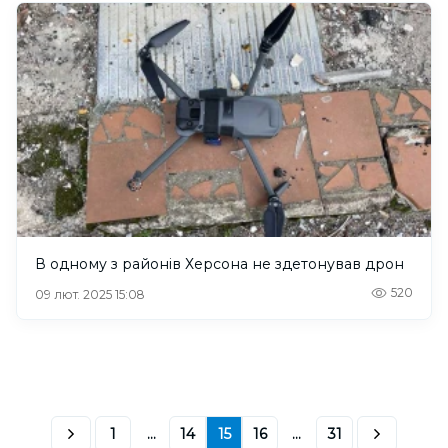
В одному з районів Херсона не здетонував дрон
520
09 лют. 2025 15:08
1
...
14
15
16
...
31