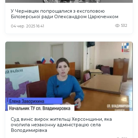
У Чернівцях попрощалися з ексголовою
Білозерської ради Олександром Царюченком
532
04 чер. 2025 16:41
Суд виніс вирок жительці Херсонщини, яка
очолила незаконну адміністрацію села
Володимирівка