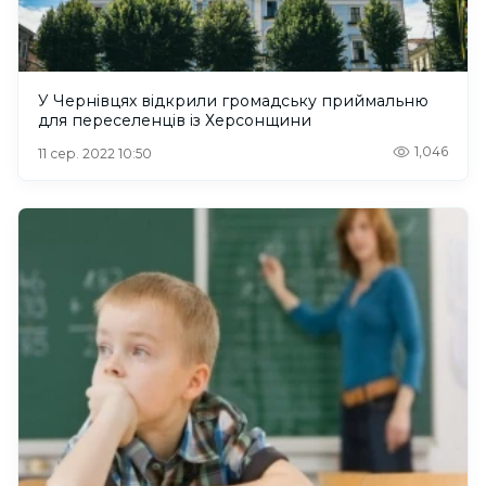
У Чернівцях відкрили громадську приймальню
для переселенців із Херсонщини
1,046
11 сер. 2022 10:50