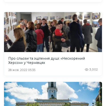
Про сльози та зцілення душі: «Нескорений
Херсон» у Чернівцях
3,002
28 жов. 2022 05:35