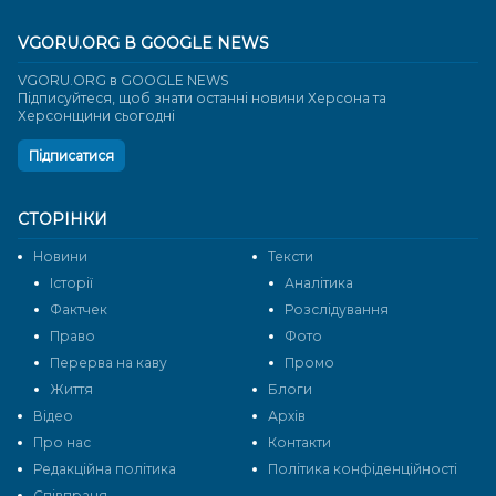
VGORU.ORG В GOOGLE NEWS
VGORU.ORG в GOOGLE NEWS
Підписуйтеся, щоб знати останні новини Херсона та
Херсонщини сьогодні
Підписатися
СТОРІНКИ
Новини
Тексти
Історії
Аналітика
Фактчек
Розслідування
Право
Фото
Перерва на каву
Промо
Життя
Блоги
Відео
Архів
Про нас
Контакти
Редакційна політика
Політика конфіденційності
Cпівпраця