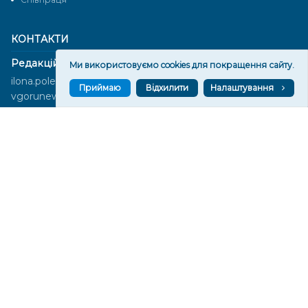
КОНТАКТИ
Редакційний відділ:
Ми використовуємо cookies для покращення сайту.
ilona.polesova@gmail.com
Приймаю
Відхилити
Налаштування
vgorunews@gmail.com
lvgoru@gmail.com
team@vgoru.org
Відділ продажів:
partnership@vgoru.org
oleksiylehen@vgoru.org
Засновник медіа «Вгору» Благодійна організація «Фонд
милосердя та здоров'я», ознака неприбутковості - 0036 згідно з
рішенням № 17210346001335 від 06.12.2016 року. Код ЄДРПОУ: