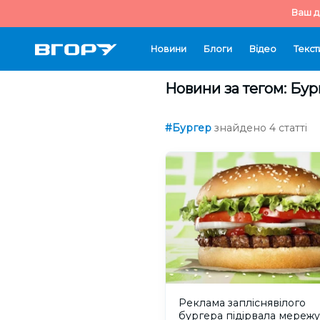
Ваш д
Новини
Блоги
Відео
Текст
Новини за тегом: Бур
#Бургер
знайдено 4 статті
Реклама запліснявілого
бургера підірвала мережу