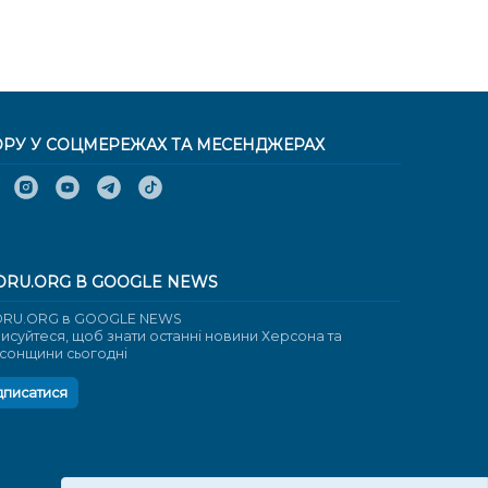
ОРУ У СОЦМЕРЕЖАХ ТА МЕСЕНДЖЕРАХ
ORU.ORG В GOOGLE NEWS
RU.ORG в GOOGLE NEWS
писуйтеся, щоб знати останні новини Херсона та
сонщини сьогодні
дписатися