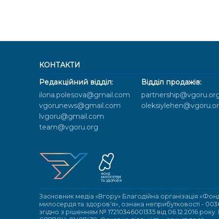
КОНТАКТИ
Редакційний відділ:
Відділ продажів:
ilona.polesova@gmail.com
partnership@vgoru.or
vgorunews@gmail.com
oleksiylehen@vgoru.o
lvgoru@gmail.com
team@vgoru.org
Засновник медіа «Вгору» Благодійна організація «Фон
милосердя та здоров'я», ознака неприбутковості - 003
згідно з рішенням № 17210346001335 від 06.12.2016 року.