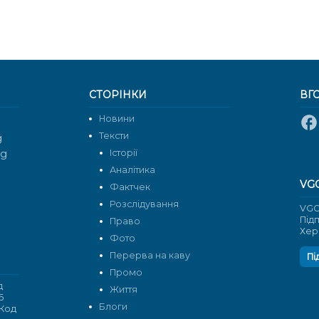
СТОРІНКИ
ВГ
Новини
Тексти
g
rg
Історії
Аналітика
VG
Фактчек
Розслідування
VGO
Під
Право
Хер
Фото
Перерва на каву
Пі
Промо
д
Життя
6
Блоги
 Код