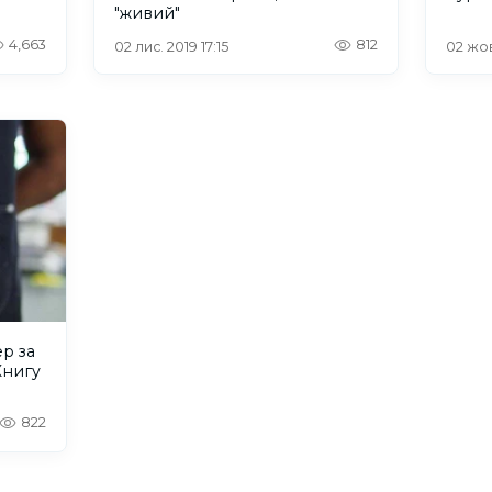
"живий"
4,663
812
02 лис. 2019 17:15
02 жов
ер за
Книгу
822