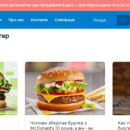
онат допомагає нам працювати й далі — для Херсонщини та всієї Ук
и
Про нас
Контакти
Cпівпраця
гер
Чоловік зберігав бургер з
Как 
McDonald's 10 років, а він - як
бург