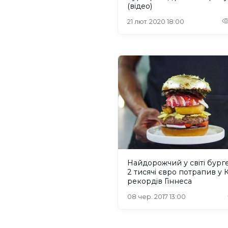
(відео)
21 лют. 2020 18:00
Найдорожчий у світі бург
2 тисячі євро потрапив у 
рекордів Гіннеса
08 чер. 2017 13:00