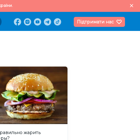
раїни.
Підтримати нас
правильно жарить
еры?