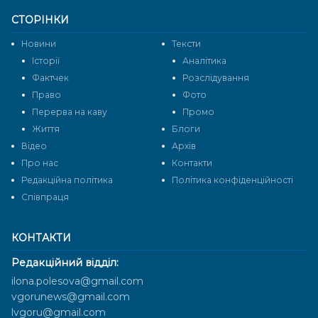
СТОРІНКИ
Новини
Тексти
Історії
Аналітика
Фактчек
Розслідування
Право
Фото
Перерва на каву
Промо
Життя
Блоги
Відео
Архів
Про нас
Контакти
Редакційна політика
Політика конфіденційності
Cпівпраця
КОНТАКТИ
Редакційний відділ:
ilona.polesova@gmail.com
vgorunews@gmail.com
lvgoru@gmail.com