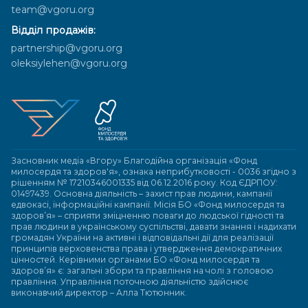
team@vgoru.org
Відділ продажів:
partnership@vgoru.org
oleksiylehen@vgoru.org
Засновник медіа «Вгору» Благодійна організація «Фонд
милосердя та здоров'я», ознака неприбутковості - 0036 згідно з
рішенням № 17210346001335 від 06.12.2016 року. Код ЄДРПОУ:
01497439. Основна діяльність – захист прав людини, кампанії
едвокасі, інформаційні кампанії. Місія БО «Фонд милосердя та
здоров’я» – сприяти зміцненню поваги до людської гідності та
прав людини в українському суспільстві, давати знання і надихати
громадян України на активні і відповідальні дії для реалізації
принципів верховенства права і утвердження демократичних
цінностей. Керівними органами БО «Фонд милосердя та
здоров’я» є: загальні збори та правління на чолі з головою
правління. Управління поточною діяльністю здійснює
виконавчий директор – Алла Тютюнник.