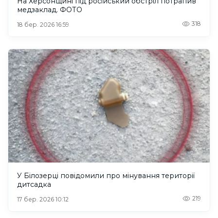
На Херсонщині під російський обстріл потрапив
медзаклад. ФОТО
318
18 бер. 2026 16:59
У Білозерці повідомили про мінування території
дитсадка
219
17 бер. 2026 10:12