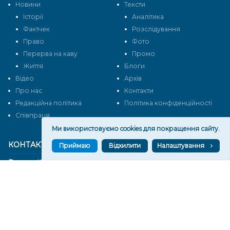
Новини
Тексти
Історії
Аналітика
Фактчек
Розслідування
Право
Фото
Перерва на каву
Промо
Життя
Блоги
Відео
Архів
Про нас
Контакти
Редакційна політика
Політика конфіденційності
Cпівпраця
Ми використовуємо cookies для покращення сайту.
КОНТАКТИ
Приймаю
Відхилити
Налаштування
Редакційний відділ:
ilona.polesova@gmail.com
vgorunews@gmail.com
lvgoru@gmail.com
team@vgoru.org
Відділ продажів: