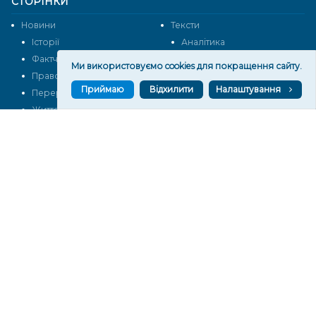
СТОРІНКИ
Новини
Тексти
Історії
Аналітика
Фактчек
Розслідування
Ми використовуємо cookies для покращення сайту.
Право
Фото
Приймаю
Відхилити
Налаштування
Перерва на каву
Промо
Життя
Блоги
Відео
Архів
Про нас
Контакти
Редакційна політика
Політика конфіденційності
Cпівпраця
КОНТАКТИ
Редакційний відділ:
ilona.polesova@gmail.com
vgorunews@gmail.com
lvgoru@gmail.com
team@vgoru.org