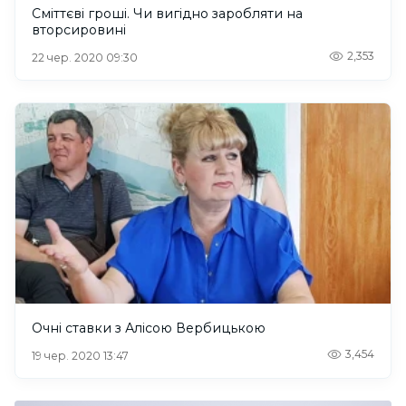
Сміттєві гроші. Чи вигідно заробляти на
вторсировині
2,353
22 чер. 2020 09:30
Очні ставки з Алісою Вербицькою
3,454
19 чер. 2020 13:47