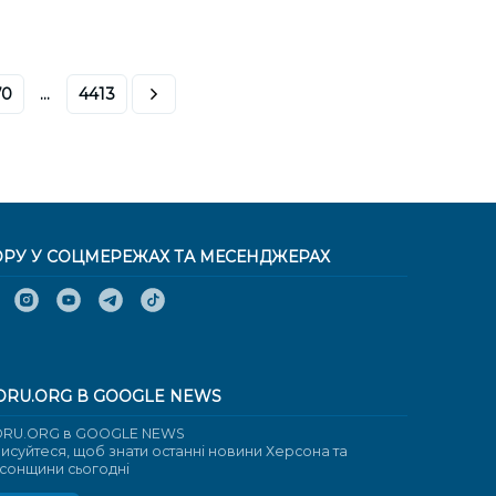
70
...
4413
ОРУ У СОЦМЕРЕЖАХ ТА МЕСЕНДЖЕРАХ
ORU.ORG В GOOGLE NEWS
RU.ORG в GOOGLE NEWS
писуйтеся, щоб знати останні новини Херсона та
сонщини сьогодні