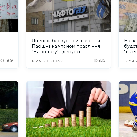
Яценюк блокує призначення
Наско
Пасішника членом правління
будет
"Нафтогазу" - депутат
"вытя
Алек
819
335
12 січ. 2016 06:22
12 січ.