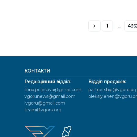
1
...
436
КОНТАКТИ
Редакційний відділ:
Відділ продажів:
ilona.polesova@gmail.com
partnership@vgoru.or
vgorunews@gmail.com
oleksiylehen@vgoru.o
lvgoru@gmail.com
team@vgoru.org