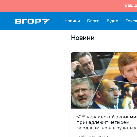
Ваш д
Новини
Блоги
Відео
Текст
Новини
50% украинской экономи
принадлежит четырем
феодалам, но нагрузят на
блогер