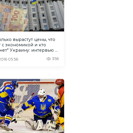
лько вырастут цены, что
 с экономикой и кто
нет" Украину: интервью с
сандром Паращием
356
 2016 05:56