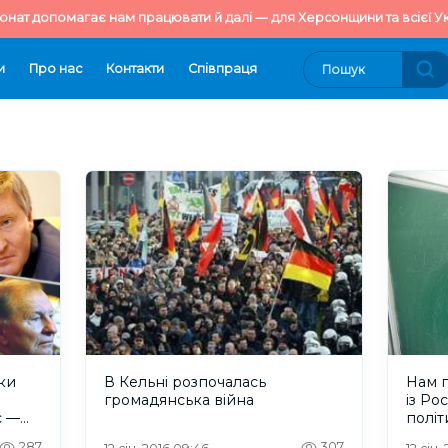
онат допомагає нам працювати й далі — для Херсонщини та всієї Ук
и
Про нас
Контакти
Cпівпраця
ки
В Кельні розпочалась
Нам 
громадянська війна
із Ро
с —
політ
соціо
287
307