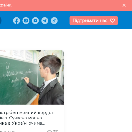
раїни.
Підтримати нас
потрібен мовний кордон
сією. Сучасна мовна
ика в Україні очима
лінгвіста
351