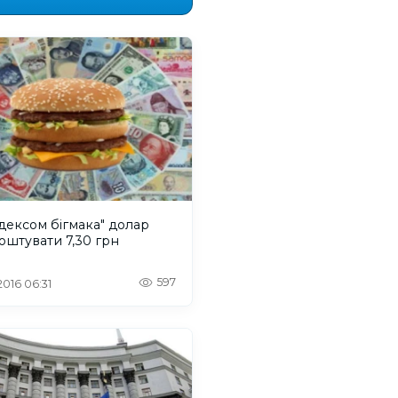
ндексом бігмака" долар
оштувати 7,30 грн
597
 2016 06:31