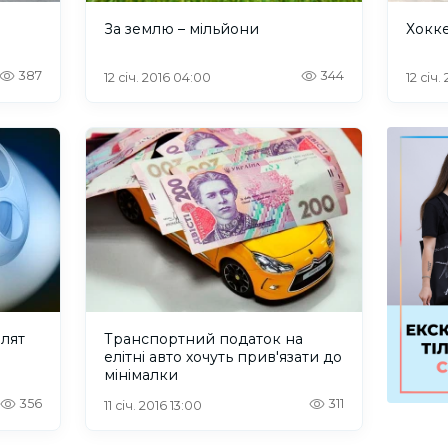
За землю – мільйони
Хокк
387
344
12 січ. 2016 04:00
12 січ.
лят
Транспортний податок на
елітні авто хочуть прив'язати до
мінімалки
356
311
11 січ. 2016 13:00