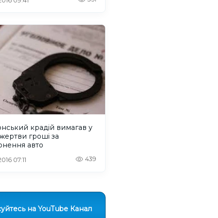
 2016 09:41
нський крадій вимагав у
 жертви гроші за
рнення авто
439
 2016 07:11
уйтесь на YouTube Канал