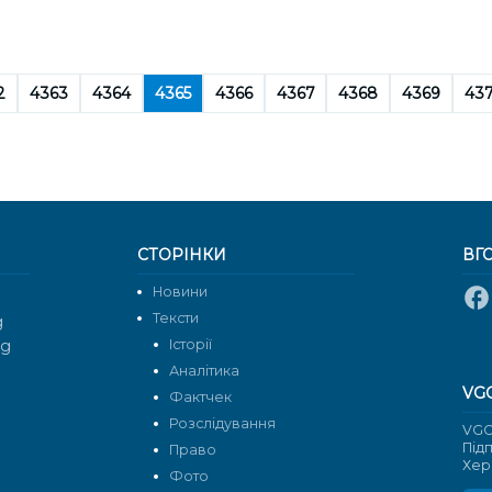
2
4363
4364
4365
4366
4367
4368
4369
43
СТОРІНКИ
ВГ
Новини
Тексти
g
rg
Історії
Аналітика
VG
Фактчек
Розслідування
VGO
Під
Право
Хер
Фото