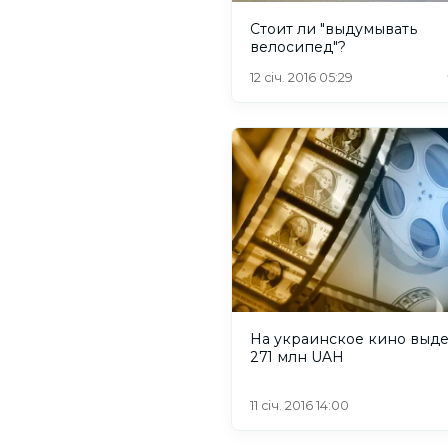
Стоит ли "выдумывать
велосипед"?
12 січ. 2016 05:29
На украинское кино выде
271 млн UAH
11 січ. 2016 14:00