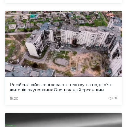
Російські військові ховають техніку на подвір'ях
жителів окупованих Олешок на Херсонщині
91
19:20