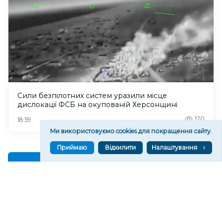
Сили безпілотних систем уразили місце
дислокації ФСБ на окупованій Херсонщині
120
18:59
Ми використовуємо cookies для покращення сайту.
Приймаю
Відхилити
Налаштування
Читати ще
МАТЕРІАЛИ ПАРТНЕРІВ