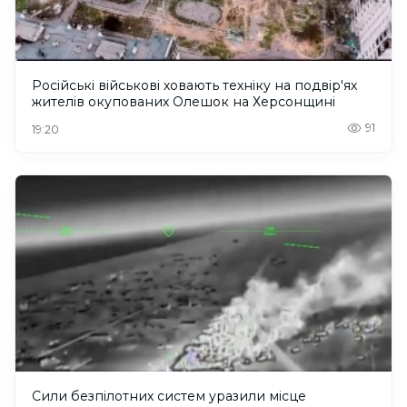
Російські військові ховають техніку на подвір'ях
жителів окупованих Олешок на Херсонщині
91
19:20
Сили безпілотних систем уразили місце