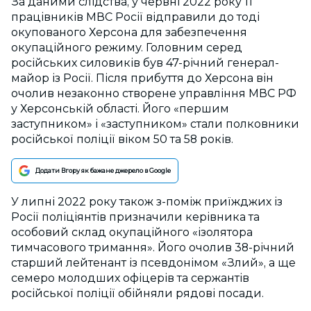
За даними слідства, у червні 2022 року 11
працівників МВС Росії відправили до тоді
окупованого Херсона для забезпечення
окупаційного режиму. Головним серед
російських силовиків був 47-річний генерал-
майор із Росії. Після прибуття до Херсона він
очолив незаконно створене управління МВС РФ
у Херсонській області. Його «першим
заступником» і «заступником» стали полковники
російської поліції віком 50 та 58 років.
Додати Вгору як бажане джерело в Google
У липні 2022 року також з-поміж приїжджих із
Росії поліціянтів призначили керівника та
особовий склад окупаційного «ізолятора
тимчасового тримання». Його очолив 38-річний
старший лейтенант із псевдонімом «Злий», а ще
семеро молодших офіцерів та сержантів
російської поліції обійняли рядові посади.