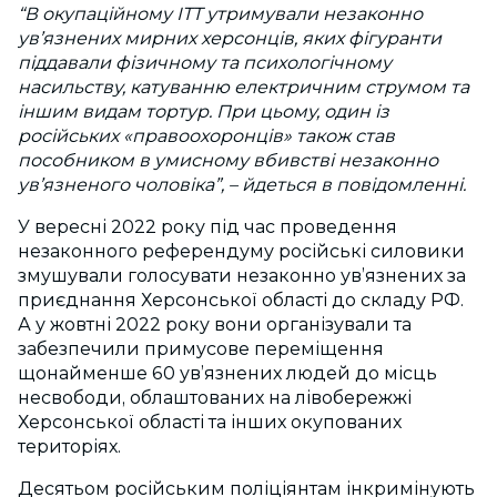
“В окупаційному ІТТ утримували незаконно
ув’язнених мирних херсонців, яких фігуранти
піддавали фізичному та психологічному
насильству, катуванню електричним струмом та
іншим видам тортур. При цьому, один із
російських «правоохоронців» також став
пособником в умисному вбивстві незаконно
ув’язненого чоловіка”, – йдеться в повідомленні.
У вересні 2022 року під час проведення
незаконного референдуму російські силовики
змушували голосувати незаконно ув’язнених за
приєднання Херсонської області до складу РФ.
А у жовтні 2022 року вони організували та
забезпечили примусове переміщення
щонайменше 60 ув’язнених людей до місць
несвободи, облаштованих на лівобережжі
Херсонської області та інших окупованих
територіях.
Десятьом російським поліціянтам інкримінують