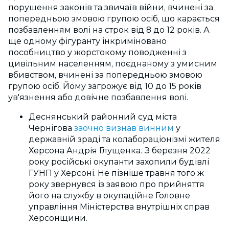
порушення законів та звичаїв війни, вчинені за
попередньою змовою групою осіб, що карається
позбавленням волі на строк від 8 до 12 років. А
ще одному фігуранту інкриміновано
пособництво у жорстокому поводженні з
цивільним населенням, поєднаному з умисним
вбивством, вчинені за попередньою змовою
групою осіб. Йому загрожує від 10 до 15 років
ув'язнення або довічне позбавлення волі.
Деснянський районний суд міста
Чернігова
заочно визнав винним
у
державній зраді та колабораціонізмі жителя
Херсона Андрія Глущенка. З березня 2022
року російські окупанти захопили будівлі
ГУНП у Херсоні. Не пізніше травня того ж
року звернувся із заявою про прийняття
його на службу в окупаційне Головне
управління Міністерства внутрішніх справ
Херсонщини.