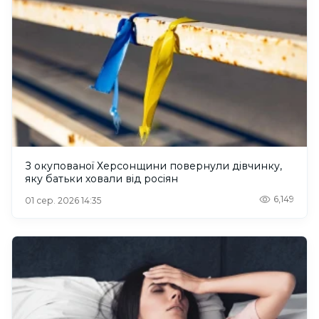
З окупованої Херсонщини повернули дівчинку,
яку батьки ховали від росіян
6,149
01 сер. 2026 14:35