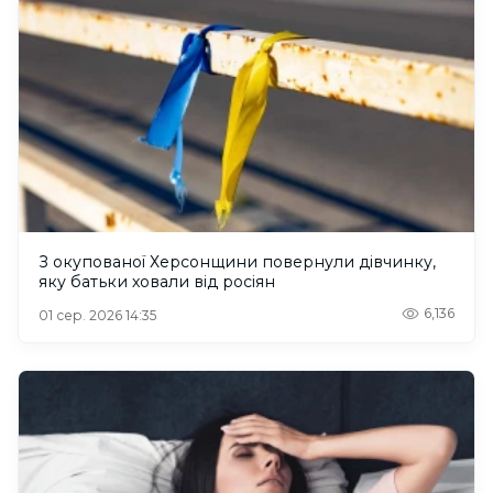
З окупованої Херсонщини повернули дівчинку,
яку батьки ховали від росіян
6,136
01 сер. 2026 14:35