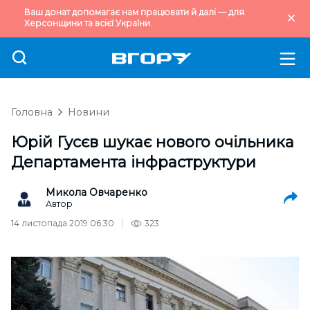
Ваш донат допомагає нам працювати й далі — для
Херсонщини та всієї України.
Головна
Новини
Юрій Гусєв шукає нового очільника
Департамента інфраструктури
Микола Овчаренко
Автор
14 листопада 2019 06:30
323