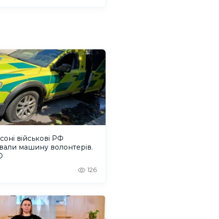
соні військові РФ
вали машину волонтерів.
О
126