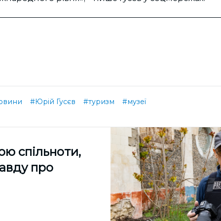
овини
#Юрій Гусєв
#туризм
#музеї
ою спільноти,
равду про