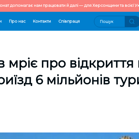
онат допомагає нам працювати й далі — для Херсонщини та всієї Ук
и
Про нас
Контакти
Cпівпраця
в мріє про відкриття
приїзд 6 мільйонів тур