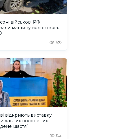
соні військові РФ
вали машину волонтерів.
О
126
ві відкриють виставку
цивільних полонених
дене щастя”
152