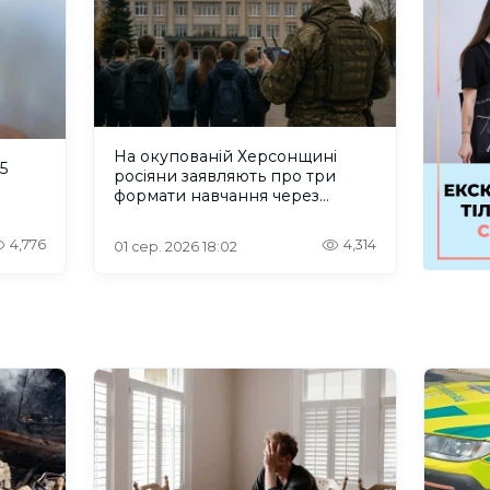
На окупованій Херсонщині
5
росіяни заявляють про три
формати навчання через
проблеми зі світлом та
інтернетом
4,776
4,314
01 сер. 2026 18:02