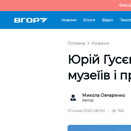
Ваш д
Новини
Блоги
Відео
Текст
Головна
Новини
Юрій Гусє
музеїів і 
Микола Овчаренко
Автор
01 січня 2020 08:00
746