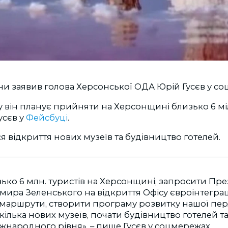
ни заявив голова Херсонської ОДА Юрій Гусєв у со
у він планує прийняти на Херсонщині близько 6 м
усєв у
Фейсбуці
.
я відкриття нових музеїв та будівництво готелей.
ько 6 млн. туристів на Херсонщині, запросити Пр
ира Зеленського на відкриття Офісу євроінтеграці
 маршрути, створити програму розвитку нашої пер
 кілька нових музеїв, почати будівництво готелей т
іжнародного рівня», – пише Гусєв у соцмережах.