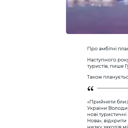
Про амбітні пла
Наступного рок
туристів, пише Г
Також плануєтьс
«Прийняти близ
України Володим
нові туристичні
Нова», відкрити
низку заходів м