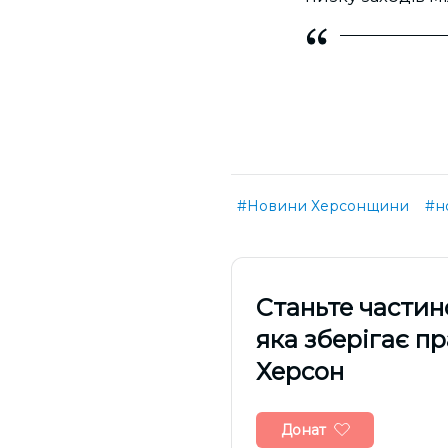
#Новини Херсонщини
#н
Cтаньте частин
яка зберігає п
Херсон
Донат