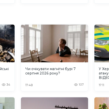
йські
Чи очікувати магнітні бурі 7
У Хер
серпня 2026 року?
атаку
ВІДЕ
34
107
17:48
17:11