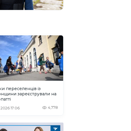
ки переселенців із
онщини зареєстрували на
патті
4,778
. 2026 17:06