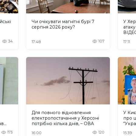
йські
Чи очікувати магнітні бурі 7
У Хер
серпня 2026 року?
атаку
ВІДЕ
34
107
17:48
17:11
Для повного відновлення
У Киє
електропостачання у Херсоні
про 
ав
потрібно кілька днів, – ОВА
“Укра
ованих
173
120
16:00
15:39