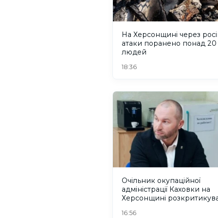
На Херсонщині через росі
атаки поранено понад 20
людей
18:36
Очільник окупаційної
адміністрації Каховки на
Херсонщині розкритикув
“інтеграцію” Росією окуп
16:56
територій