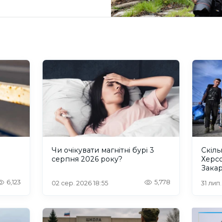
и
Чи очікувати магнітні бурі 3
Скіль
серпня 2026 року?
Херс
Закар
6,123
5,778
02 сер. 2026 18:55
31 лип