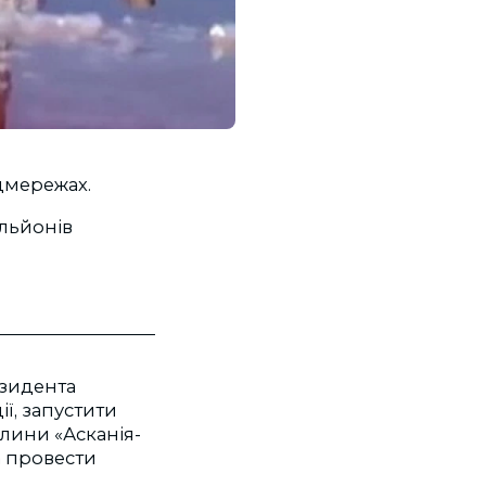
цмережах.
ільйонів
езидента
ї, запустити
лини «Асканія-
а провести