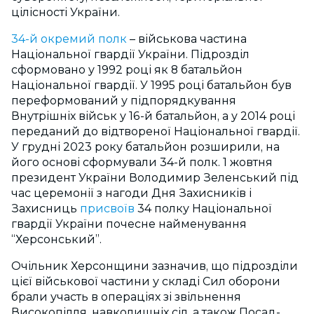
цілісності України.
34-й окремий полк
– військова частина
Національної гвардії України. Підрозділ
сформовано у 1992 році як 8 батальйон
Національної гвардії. У 1995 році батальйон був
переформований у підпорядкування
Внутрішніх військ у 16-й батальйон, а у 2014 році
переданий до відтвореної Національної гвардії.
У грудні 2023 року батальйон розширили, на
його основі сформували 34-й полк. 1 жовтня
президент України Володимир Зеленський під
час церемонії з нагоди Дня Захисників і
Захисниць
присвоїв
34 полку Національної
гвардії України почесне найменування
“Херсонський”.
Очільник Херсонщини зазначив, що підрозділи
цієї військової частини у складі Сил оборони
брали участь в операціях зі звільнення
Високопілля, навколишніх сіл, а також Посад-