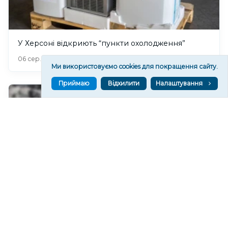
У Херсоні відкриють “пункти охолодження”
210
06 сер. 2026 20:19
Ми використовуємо cookies для покращення сайту.
Приймаю
Відхилити
Налаштування
У Херсонському водоканалі закликають
економно користуватися водою