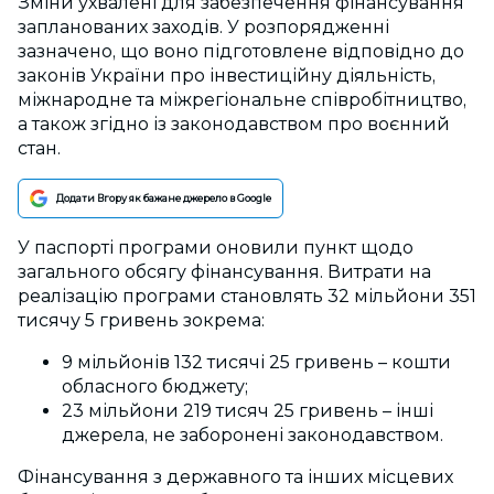
Зміни ухвалені для забезпечення фінансування
запланованих заходів. У розпорядженні
зазначено, що воно підготовлене відповідно до
законів України про інвестиційну діяльність,
міжнародне та міжрегіональне співробітництво,
а також згідно із законодавством про воєнний
стан.
Додати Вгору як бажане джерело в Google
У паспорті програми оновили пункт щодо
загального обсягу фінансування. Витрати на
реалізацію програми становлять 32 мільйони 351
тисячу 5 гривень зокрема:
9 мільйонів 132 тисячі 25 гривень – кошти
обласного бюджету;
23 мільйони 219 тисяч 25 гривень – інші
джерела, не заборонені законодавством.
Фінансування з державного та інших місцевих