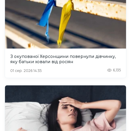
З окупованої Херсонщини повернули дівчинку,
яку батьки ховали від росіян
6,135
01 сер. 2026 14:35