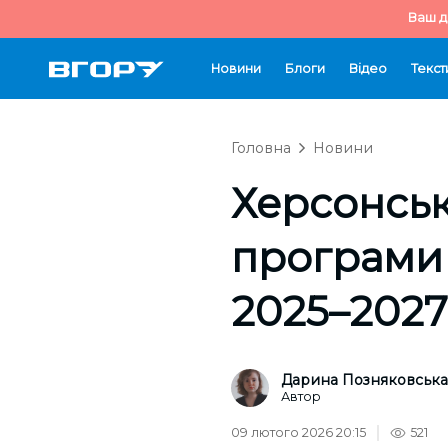
Ваш д
Новини
Блоги
Відео
Текст
Головна
Новини
Херсонськ
програми 
2025–2027
Дарина Позняковська
Автор
09 лютого 2026 20:15
521