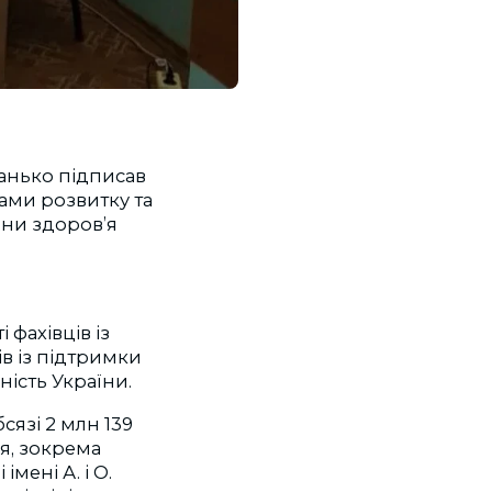
Шанько підписав
ами розвитку та
ни здоров’я
 фахівців із
ів із підтримки
ність України.
сязі 2 млн 139
я, зокрема
імені А. і О.