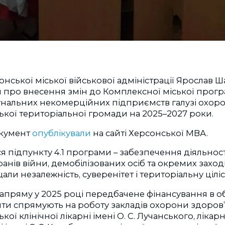
нської міської військової адміністрації Ярослав 
про внесення змін до Комплексної міської прогр
нальних некомерційних підприємств галузі охоро
ької територіальної громади на 2025–2027 роки.
окумент
опублікували
на сайті Херсонської МВА.
я підпункту 4.1 програми – забезпечення діяльності
анів війни, демобілізованих осіб та окремих заход
али незалежність, суверенітет і територіальну ціліс
апряму у 2025 році передбачене фінансування в об
ошти спрямують на роботу закладів охорони здоров’
ої клінічної лікарні імені О. С. Лучанського, лікарні 