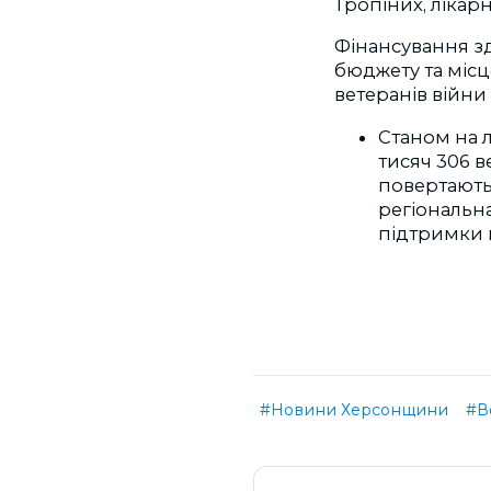
Тропіних, лікарн
Фінансування з
бюджету та місц
ветеранів війни
Станом на л
тисяч 306 в
повертаютьс
регіональна
підтримки 
#Новини Херсонщини
#В