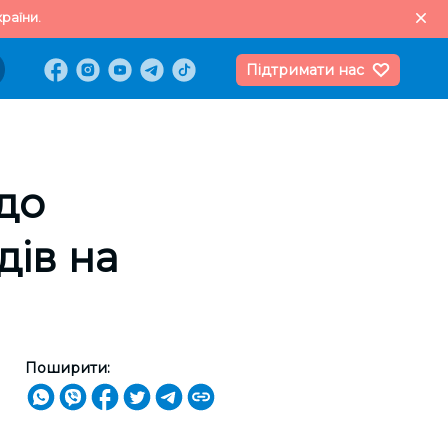
раїни.
Підтримати нас
до
ів на
Поширити: