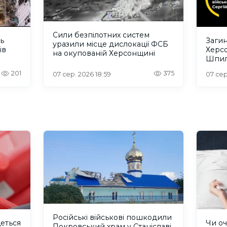
Сили безпілотних систем
ть
Загин
уразили місце дислокації ФСБ
ів
Херс
на окупованій Херсонщині
Шпил
відбу
201
375
07 сер. 2026 18:59
07 сер
Російські військові пошкодили
деться
Чи оч
Покровський храм у Станіславі