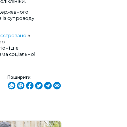
оліклініки.
 державного
в із супроводу
еєстровано
5
ер
іоні діє
ама соціальної
Поширити: