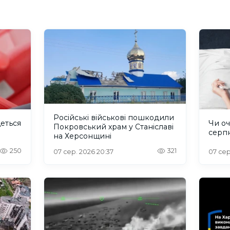
Російські військові пошкодили
деться
Чи оч
Покровський храм у Станіславі
серп
на Херсонщині
250
321
07 сер. 2026 20:37
07 сер