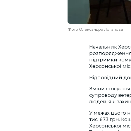
Фото Олександра Логачова
Начальник Херсо
розпорядження 
підтримки кому
Херсонської міс
Відповідний д
Зміни стосуютьс
супроводу ветер
людей, які захищ
У межах цього н
тис. 673 грн. К
Херсонської міськ