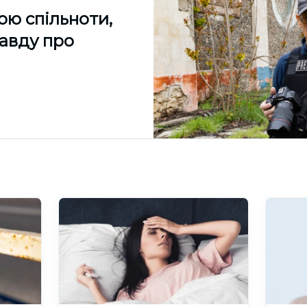
ою спільноти,
равду про