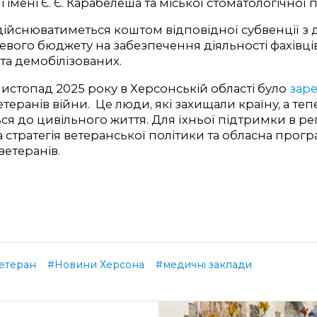
і імені Є. Є. Карабелеша та міської стоматологічної п
дійснюватиметься коштом відповідної субвенції з
евого бюджету на забезпечення діяльності фахівці
 та демобілізованих.
истопад 2025 року в Херсонській області було
зар
етеранів війни. Це люди, які захищали країну, а теп
я до цивільного життя. Для їхньої підтримки в рег
 стратегія ветеранської політики та обласна прогр
ветеранів.
етеран
#Новини Херсона
#медичні заклади