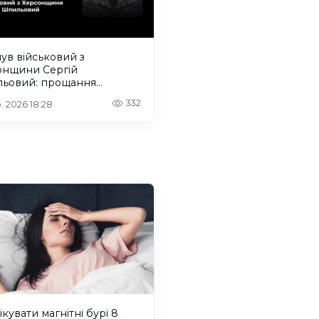
ув військовий з
онщини Сергій
ьовий: прощання
деться на Одещині
332
. 2026 18:28
ікувати магнітні бурі 8