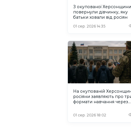
З окупованої Херсонщин
повернули дівчинку, яку
батьки ховали від росіян
01 сер. 2026 14:35
На окупованій Херсонщин
росіяни заявляють про тр
формати навчання через
проблеми зі світлом та
інтернетом
01 сер. 2026 18:02