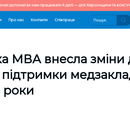
онат допомагає нам працювати й далі — для Херсонщини та всієї Ук
и
Про нас
Контакти
Cпівпраця
а МВА внесла зміни 
підтримки медзаклад
 роки