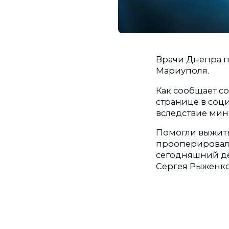
Врачи Днепра п
Мариуполя.
Как сообщает с
странице в соц
вследствие мин
Помогли выжить
прооперировали
сегодняшний де
Сергея Рыженк