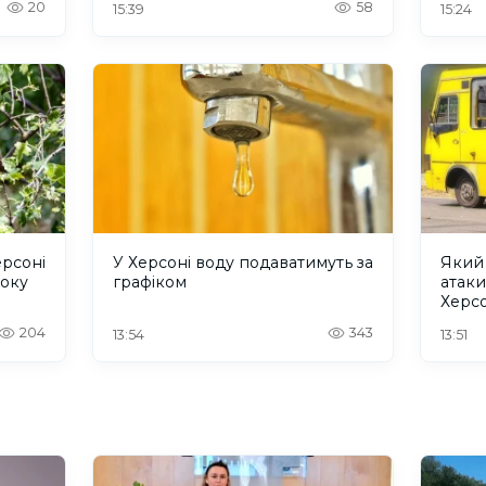
20
58
15:39
15:24
ерсоні
У Херсоні воду подаватимуть за
Який 
року
графіком
атаки
Херс
204
343
13:54
13:51