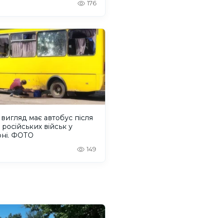
176
вигляд має автобус після
 російських військ у
оні. ФОТО
149