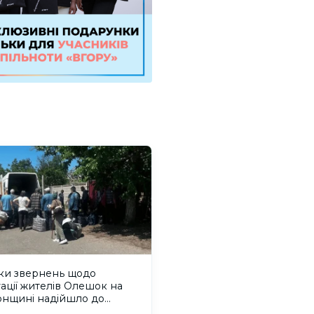
ьки звернень щодо
ації жителів Олешок на
онщині надійшло до
дсмана