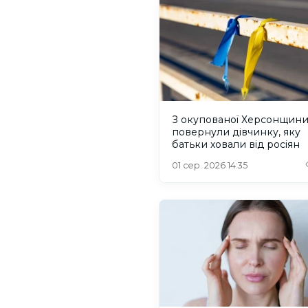
З окупованої Херсонщин
повернули дівчинку, яку
батьки ховали від росіян
01 сер. 2026 14:35