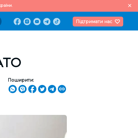
раїни.
Підтримати нас
АТО
Поширити: