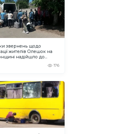
ьки звернень щодо
ації жителів Олешок на
онщині надійшло до
дсмана
176