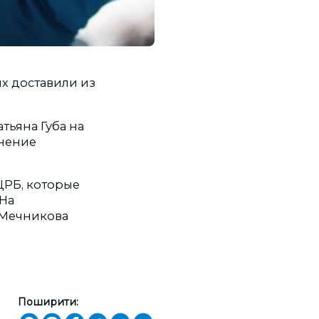
х доставили из
тьяна Губа на
нение
ЦРБ, которые
 На
 Мечникова
Поширити: