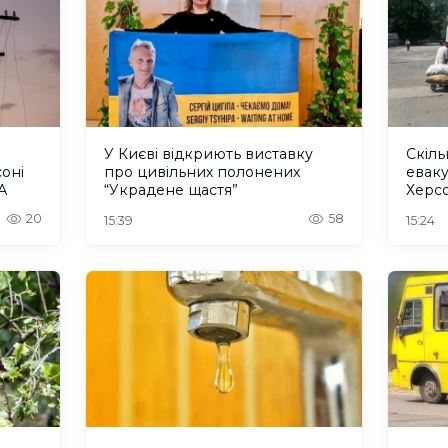
У Києві відкриють виставку
Скіл
оні
про цивільних полонених
еваку
А
“Украдене щастя”
Херс
Омбу
20
58
15:39
15:24