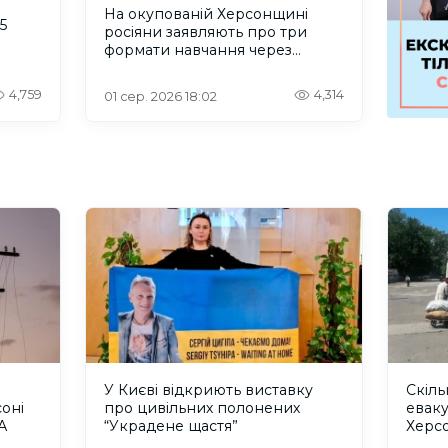
На окупованій Херсонщині
5
росіяни заявляють про три
формати навчання через
проблеми зі світлом та
інтернетом
4,759
4,314
01 сер. 2026 18:02
У Києві відкриють виставку
Скіл
оні
про цивільних полонених
еваку
А
“Украдене щастя”
Херс
Омбу