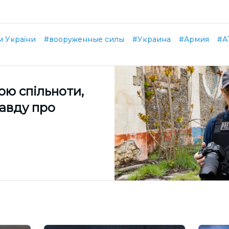
 України
#вооруженные силы
#Украина
#Армия
#А
ою спільноти,
равду про