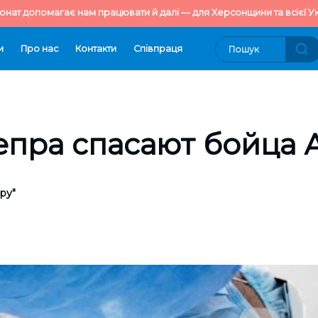
онат допомагає нам працювати й далі — для Херсонщини та всієї Ук
и
Про нас
Контакти
Cпівпраця
епра спасают бойца 
ру"