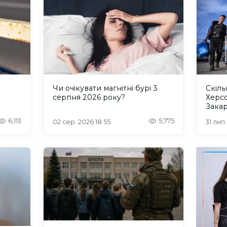
и
Чи очікувати магнітні бурі 3
Скіль
серпня 2026 року?
Херс
Закар
6,113
5,775
02 сер. 2026 18:55
31 лип