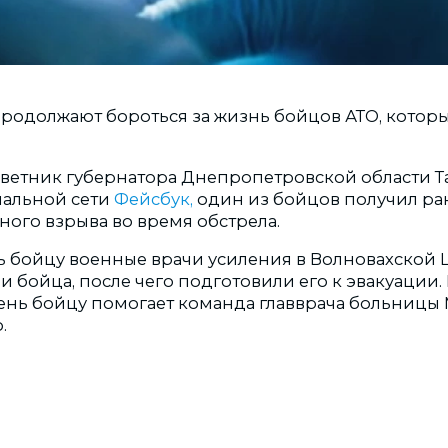
родолжают бороться за жизнь бойцов АТО, которы
оветник губернатора Днепропетровской области Та
иальной сети
Фейсбук,
один из бойцов получил ра
ного взрыва во время обстрела.
 бойцу военные врачи усиления в Волновахской 
 бойца, после чего подготовили его к эвакуации.
нь бойцу помогает команда главврача больницы
о.