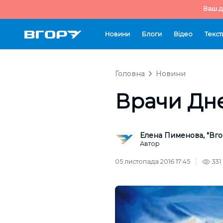
Ваш д
Новини
Блоги
Відео
Текст
Головна
Новини
Врачи Дн
Елена Пименова, "Вго
Автор
05 листопада 2016 17:45
331