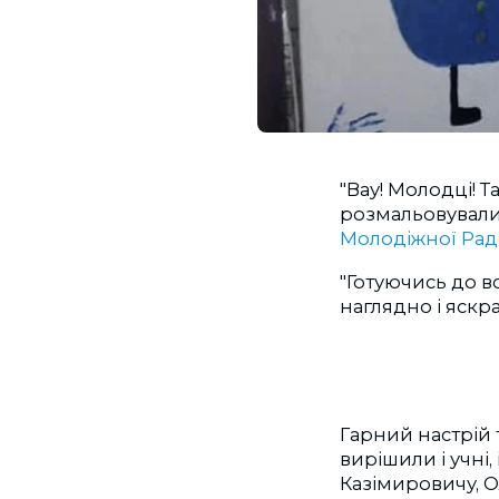
"Вау! Молодці! Т
розмальовували 
Молодіжної Рад
"Готуючись до в
наглядно і яскр
Гарний настрій
вирішили і учні,
Казімировичу, 