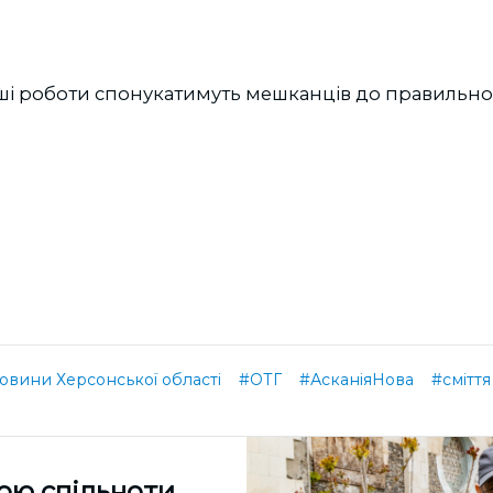
наші роботи спонукатимуть мешканців до правильн
овини Херсонської області
#ОТГ
#АсканіяНова
#сміття
ою спільноти,