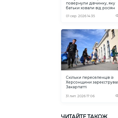
повернули дівчинку, яку
батьки ховали від росіян
01 сер. 2026 14:35
Скільки переселенців із
Херсонщини зареєструва
Закарпатті
31 лип. 2026 17:06
ЧИТАЙТЕ ТАКОЖ