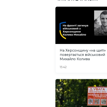
На Херсонщину «на щиті»
повертається військовий
Михайло Колива
15:42