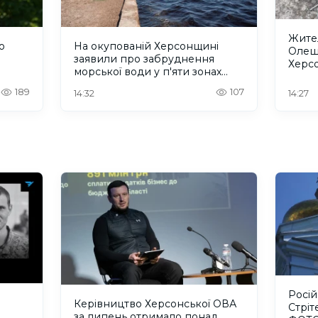
Жител
о
На окупованій Херсонщині
Олеш
заявили про забруднення
Херс
морської води у п'яти зонах
зареє
відпочинку
допо
189
107
14:32
14:27
Росі
Керівництво Херсонської ОВА
Стріт
за липень отримало понад