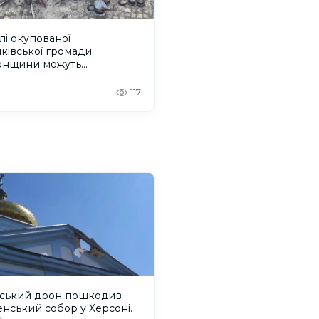
і окупованої
ківської громади
онщини можуть
струватися на грошову
могу
117
йський дрон пошкодив
енський собор у Херсоні.