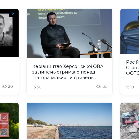
Росі
Керівництво Херсонської ОВА
Стріт
за липень отримало понад
ФОТ
півтора мільйони гривень
зарплати
20
52
15:30
15:19