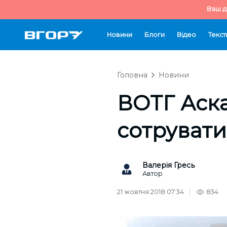
Ваш д
Новини
Блоги
Відео
Текст
Головна
Новини
ВОТГ Аска
сотрувати
Валерія Гресь
Автор
21 жовтня 2018 07:34
834