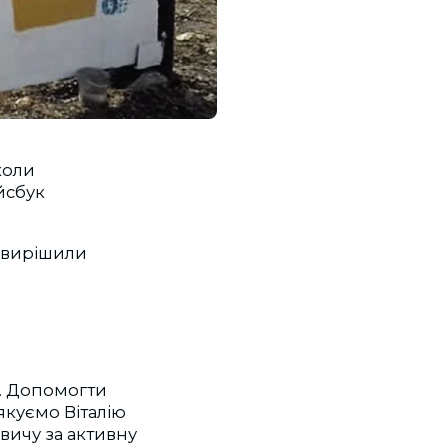
 коли
йсбук
и вирішили
у. Допомогти
Дякуємо Віталію
вичу за активну