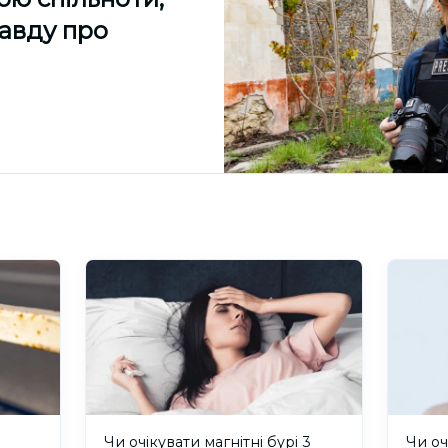
равду про
и
Чи очікувати магнітні бурі 3
Чи оч