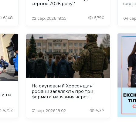
серпня 2026 року?
серп
6,148
5,790
02 сер. 2026 18:55
04 сер
На окупованій Херсонщині
росіяни заявляють про три
ли на
формати навчання через
проблеми зі світлом та
інтернетом
4,792
4,317
01 сер. 2026 18:02