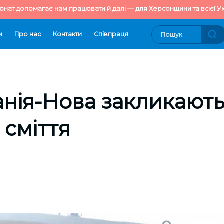
онат допомагає нам працювати й далі — для Херсонщини та всієї Ук
и
Про нас
Контакти
Cпівпраця
нія-Нова закликают
 сміття