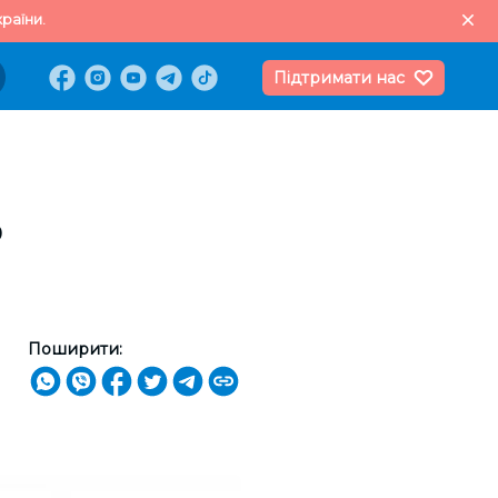
раїни.
Підтримати нас
ь
Поширити: