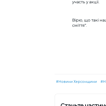
участь у акції.
Вірю, що такі 
сміття".
#Новини Херсонщини
#Н
Cтаньте частин