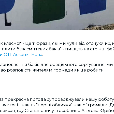
ак класно!" - Це ті фрази, які ми чули від оточуючих,
плити біля сміттєвих баків" - пишцть на стрінці фе
и ОТГ Асканія-Нова
.
становлення баків для роздільного сортування, м
аво розповісти жителям громади як це робити.
 та прекрасна погода супроводжували нашу робот
 і вчителі, і навіть "перші обличчя" нашої громади. 
Олександру Степановичу, а особливо Андрію Юрійо