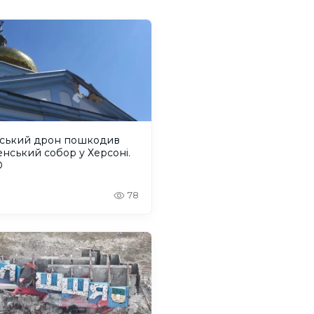
йський дрон пошкодив
енський собор у Херсоні.
О
78