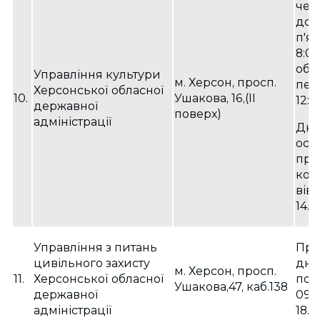
четв
до 1
п'я
8:00
обі
Управління культури
м. Херсон, просп.
пер
Херсонської обласної
10.
Ушакова, 16,(ІІ
12:0
державної
поверх)
адміністрації
Дні
осо
при
кож
вів
14.0
Управління з питань
При
цивільного захисту
дні:
м. Херсон, просп.
11.
Херсонської обласної
пон
Ушакова,47, каб.138
державної
09.
адміністрації
18.0