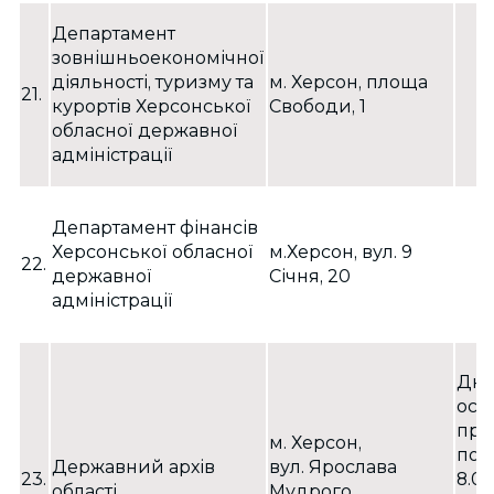
Департамент
зовнішньоекономічної
діяльності, туризму та
м. Херсон, площа
21.
курортів Херсонської
Свободи, 1
обласної державної
адміністрації
Департамент фінансів
Херсонської обласної
м.Херсон, вул. 9
22.
державної
Січня, 20
адміністрації
Дні
осо
при
м. Херсон,
пон
Державний архів
вул. Ярослава
23.
8.00
області
Мудрого