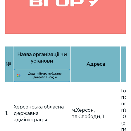
Назва організації чи
установи
№
Адреса
Додати Вгору як бажане
джерело в Google
Год
при
пон
Херсонська обласна
м.Херсон,
п’я
1.
державна
пл.Свободи, 1
10.0
адміністрація
(об
пер