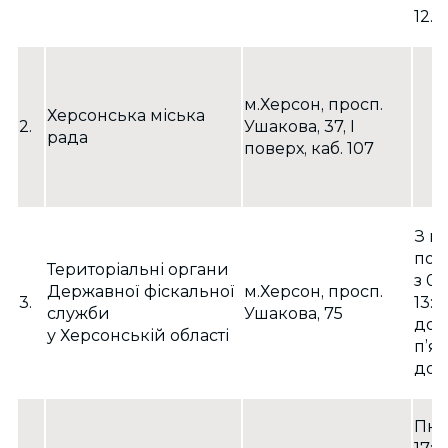
12.0
м.Херсон, просп.
Херсонська міська
2.
Ушакова, 37, І
рада
поверх, каб. 107
З п
по 
Територіальні органи
з 09
Державної фіскальної
м.Херсон, просп.
3.
13:0
служби
Ушакова, 75
до 1
у Херсонській області
п’я
до 1
Пн.–