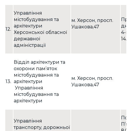
Управління
містобудування та
При
м. Херсон, просп.
архітектури
дні:
Ушакова,47
12.
Херсонської обласної
4-й
державної
14.0
адміністрації
Відділ архітектури та
охорони пам’яток
містобудування та
м. Херсон, просп.
13.
архітектури
Ушакова,47
Управління
містобудування та
архітектури
Пон
Управління
П’я
транспорту, дорожньої
8.00