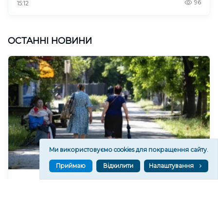
96
15:12
ОСТАННІ НОВИНИ
Ми використовуємо cookies для покращення сайту.
Приймаю
Відхилити
Налаштування
На Херсонщині визначили уповноваженого з
питань безбар’єрності
69
15:26