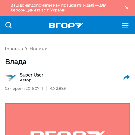
Ваш донат допомагає нам працювати й далі — для
Херсонщини та всієї України.
Головна
Новини
Влада
Super User
Автор
03 червня 2016 07:11
2,889