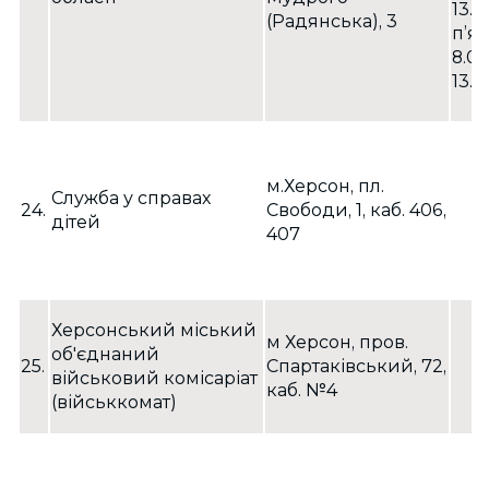
13.0
(Радянська), 3
п’я
8.00
13.0
м.Херсон, пл.
Служба у справах
24.
Свободи, 1, каб. 406,
дітей
407
Херсонський міський
м Херсон, пров.
об'єднаний
25.
Спартаківський, 72,
військовий комісаріат
каб. №4
(військкомат)