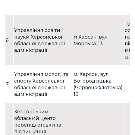
Дні
Управління освіти і
осо
науки Херсонської
м.Херсон, вул.
при
6.
обласної державної
Морська, 13
вів
адміністрації
міся
до 1
Управління молоді та
м. Херсон, вул.
спорту Херсонської
Богородицька
7.
обласної державної
(Червонофлотська),
адміністрації
16
Херсонський
обласний центр
перепідготовки та
підвищення