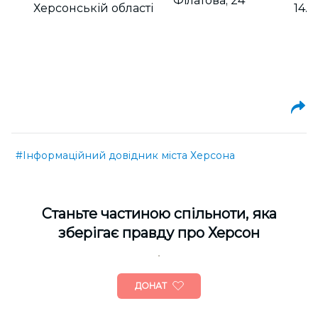
Філатова, 24
Херсонській області
14.0
#Інформаційний довідник міста Херсона
Cтаньте частиною спільноти, яка
зберігає правду про Херсон
ДОНАТ