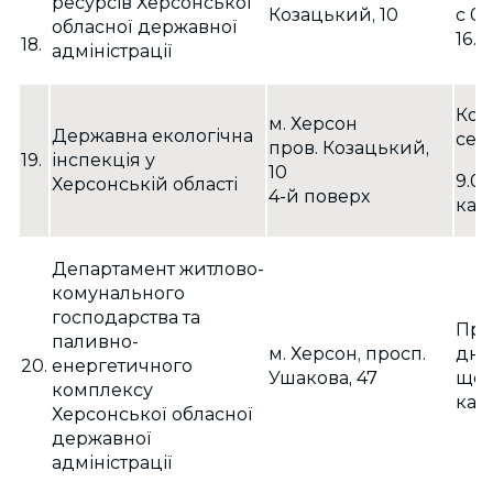
ресурсів Херсонської
Козацький, 10
с 09
обласної державної
16.0
18.
адміністрації
Кож
м. Херсон
Державна екологічна
сер
пров. Козацький,
19.
інспекція у
10
9.00
Херсонській області
4-й поверх
каб.
Департамент житлово-
комунального
господарства та
При
паливно-
м. Херсон, просп.
дні:
20.
енергетичного
Ушакова, 47
щоч
комплексу
каб.
Херсонської обласної
державної
адміністрації