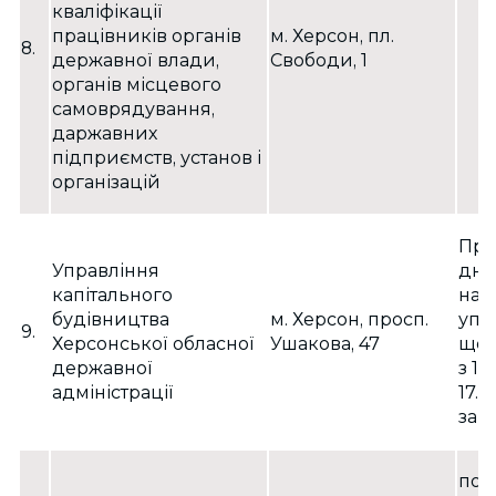
кваліфікації
працівників органів
м. Херсон, пл.
8.
державної влади,
Свободи, 1
органів місцевого
самоврядування,
даржавних
підприємств, установ і
організацій
При
Управління
дні
капітального
нач
будівництва
м. Херсон, просп.
упр
9.
Херсонської обласної
Ушакова, 47
щоп
державної
з 10
адміністрації
17.0
зап
пон