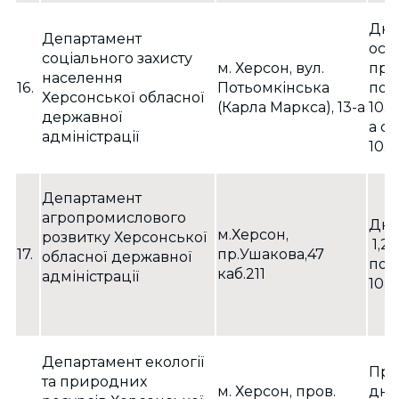
Дні
Департамент
осо
соціального захисту
м. Херсон, вул.
при
населення
16.
Потьомкінська
пон
Херсонської обласної
(Карла Маркса), 13-а
10.0
державної
а су
адміністрації
10.0
Департамент
агропромислового
Дні
м.Херсон,
розвитку Херсонської
1,2,
17.
пр.Ушакова,47
обласної державної
пон
каб.211
адміністрації
10.0
Департамент екології
При
та природних
м. Херсон, пров.
дні: