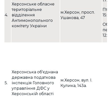
17:0
Херсонське обласне
територіальне
Пт. :
м.Херсон, просп.
4.
відділення
15:45
Ушакова, 47
Антимонопольного
Обі
комітету України
пер
12:0
Херсонська об'єднана
державна податкова
м.Херсон, вул. І.
5.
інспекція Головного
Кулика, 143а.
управління ДФС у
Херсонській області