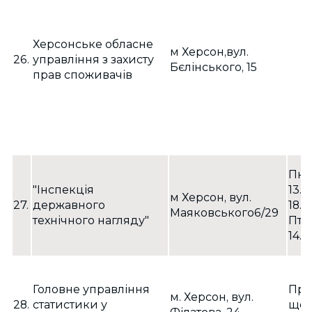
Херсонське обласне
м Херсон,вул.
26.
управління з захисту
Бєлінського, 15
прав споживачів
Пн- 
"Інспекція
13.0
м Херсон, вул.
27.
державного
18.0
Маяковського6/29
технічного нагляду"
Пт: 
14.0
Головне управління
Пра
м. Херсон, вул.
28.
статистики у
щос