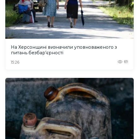
На Херсонщині визначили уповноваженого з
питань безбар’єрності
69
15:26