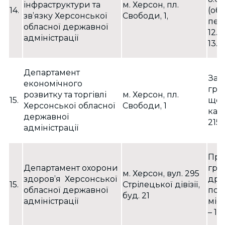
інфраструктури та
м. Херсон, пл.
14.
(об
зв’язку Херсонської
Свободи, 1,
пер
обласної державної
12.0
адміністрації
13.0
Департамент
Зап
економічного
гро
розвитку та торгівлі
м. Херсон, пл.
15.
щод
Херсонської обласної
Свободи, 1
каб
державної
215
адміністрації
Пр
Департамент охорони
гро
м. Херсон, вул. 295
здоров’я Херсонської
дру
15.
Стрілецької дівізії,
обласної державної
пон
буд. 21
адміністрації
міся
– 17