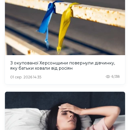
З окупованої Херсонщини повернули дівчинку,
яку батьки ховали від росіян
6,138
01 сер. 2026 14:35