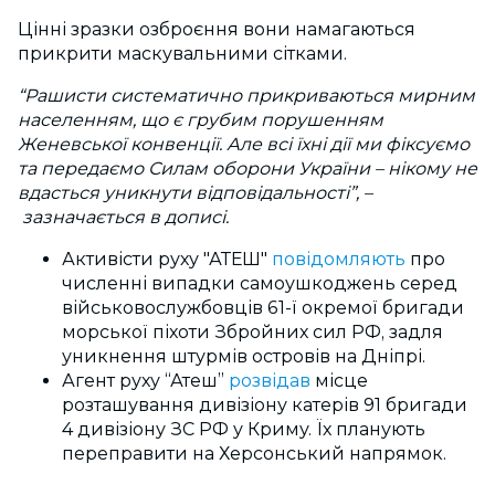
Цінні зразки озброєння вони намагаються
прикрити маскувальними сітками.
“Рашисти систематично прикриваються мирним
населенням, що є грубим порушенням
Женевської конвенції. Але всі їхні дії ми фіксуємо
та передаємо Силам оборони України – нікому не
вдасться уникнути відповідальності”, –
зазначається в дописі.
Активісти руху "АТЕШ"
повідомляють
про
численні випадки самоушкоджень серед
військовослужбовців 61-ї окремої бригади
морської піхоти Збройних сил РФ, задля
уникнення штурмів островів на Дніпрі.
Агент руху “Атеш”
розвідав
місце
розташування дивізіону катерів 91 бригади
4 дивізіону ЗС РФ у Криму. Їх планують
переправити на Херсонський напрямок.