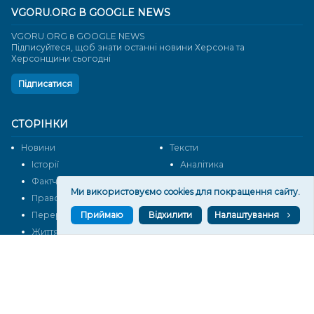
VGORU.ORG В GOOGLE NEWS
VGORU.ORG в GOOGLE NEWS
Підписуйтеся, щоб знати останні новини Херсона та
Херсонщини сьогодні
Підписатися
СТОРІНКИ
Новини
Тексти
Історії
Аналітика
Фактчек
Розслідування
Ми використовуємо cookies для покращення сайту.
Право
Фото
Приймаю
Відхилити
Налаштування
Перерва на каву
Промо
Життя
Блоги
Відео
Архів
Про нас
Контакти
Редакційна політика
Політика конфіденційності
Cпівпраця