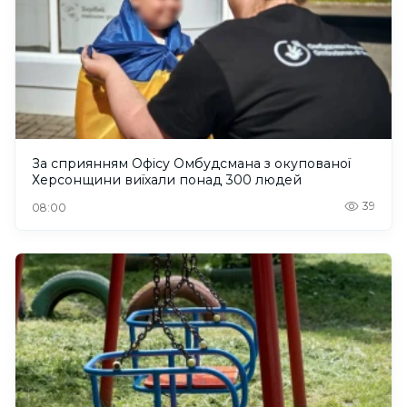
За сприянням Офісу Омбудсмана з окупованої
Херсонщини виїхали понад 300 людей
39
08:00